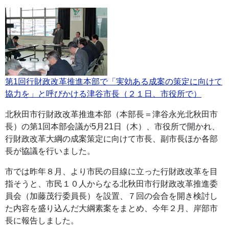
第1回行財政改革推進本部で「実効ある成案の策定に向けて
協力を」と呼びかける津谷市長（２１日、市役所で）
北秋田市行財政改革推進本部（本部長＝津谷永光北秋田市
長）の第1回本部会議が5月21日（木）、市役所で開かれ、
行財政改革大綱の成案策定に向けて市長、副市長ほか各部
長が協議を行いました。
市では昨年８月、より市民の目線に立った行財政改革を目
指そうと、市民１０人からなる北秋田市行財政改革推進委
員会（加藤茂行委員長）を設置、７回の会合を開き検討し
た内容を盛り込んだ大綱素案をまとめ、今年２月、岸部市
長に報告しました。