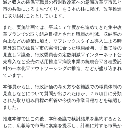
減と収入の確保▽職員の行財政改革への意識改革▽市民と
市の共働によるまちづくり、を３本の柱に掲げ、改革推進
に取り組むこととしています。
また、実施計画では、平成１７年度から進めてきた集中改
革プランでの取り組み目標とされた職員の削減、収納率の
向上などの施策に加え、▽フレックスタイム導入による時
間外窓口の延長▽市の実情に合った職員給与、手当て等の
見直し▽議会、行政委員会の定数削減▽インターネット公
売導入など公売の活用推進▽病院事業の統廃合▽各種委託
料の一本化▽アウトソーシングの推進、などが盛り込まれ
ています。
本部員からは、行政評価の考え方や各施設での職員体制の
見直しなどについて質問が出されたほか、７５項目に分類
された取り組み目標の所管や今後の作業日程などを確認し
ました。
推進本部ではこの後、本部会議で検討結果を集約するとと
もに、広報等で市民に素案を提示し、計画に対する市民か