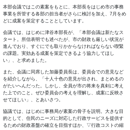
本部会議ではこの素案をもとに、本部長をはじめ市の事務
事業を所管する各部の担当者がさらに検討を加え、7月をめ
どに成案を策定することとしています。
会議では、はじめに津谷本部長が、「本部会議は新たなス
タート。所信表明でも述べたが、市の財政も厳しい状況が
進んでおり、すぐにでも取りかからなければならない喫緊
の課題。実効ある成案を策定できるよう協力してほし
い」、と求めました。
また、会議に同席した加藤委員長は、委員会での意見など
を紹介しながら、「十人十色の意見が出され、まとめるの
がたいへんだった。しかし、全員が市の将来を真剣に考え
た上でのこと。ぜひ委員会の考えを理解し、成案に反映さ
せてほしい」、とあいさつ。
協議では、はじめに事務局が素案の骨子を説明。大きな目
的として、住民のニーズに対応した行政サービスを提供す
るための財政基盤の確立を目指すほか、▽行政コストの縮