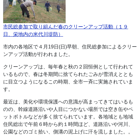
市民総参加で取り組んだ春のクリーンアップ活動（１９
日、栄地内の米代川堤防）
市内の各地区で４月19日(日)早朝、住民総参加によるクリー
ンアップ活動が行われました。
クリーンアップは、毎年春と秋の２回恒例として行われて
いるもので、春は冬期間に捨てられたごみが雪消えととも
に目立つようになるこの時期、全市一斉に実施されていま
す。
最近は、美化や環境保護への意識が高まってきてはいるも
のの、幹線道路沿いや人目につかない場所では空き缶やペ
ットボトルなどが多く捨てられています。各地域とも地域
住民総出で午前６時から約１時間ほど、道路沿いや河川、
公園などのゴミ拾い、側溝の泥上げに汗を流しました。。