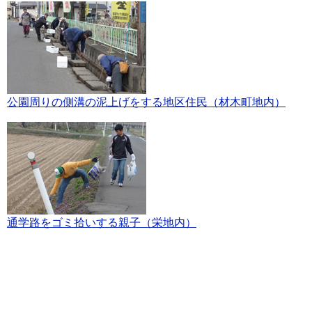
公園周りの側溝の泥上げをする地区住民（材木町地内）
通学路をゴミ拾いする親子（栄地内）