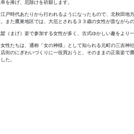
玉串を捧げ、厄除けを祈願します。
て江戸時代あたりから行われるようになったもので、北秋田地
す。また鷹巣地区では、大厄とされる３３歳の女性が昔ながら
丸髷（まげ）姿で参加する女性が多く、古式ゆかしい趣をより
た女性たちは、通称「女の神様」として知られる元町の三吉神
商店街のにぎわいづくりに一役買おうと、そのままの正装姿で
ました。