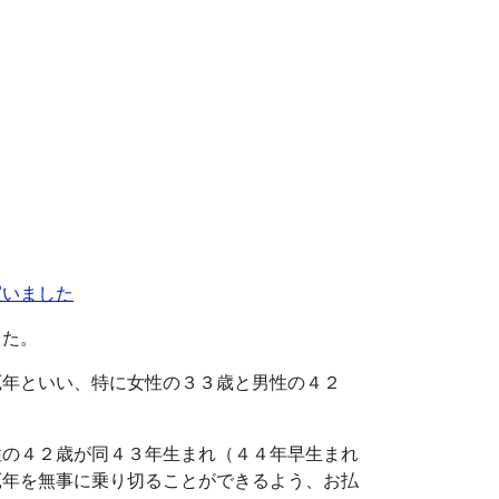
買いました
した。
厄年といい、特に女性の３３歳と男性の４２
性の４２歳が同４３年生まれ（４４年早生まれ
厄年を無事に乗り切ることができるよう、お払