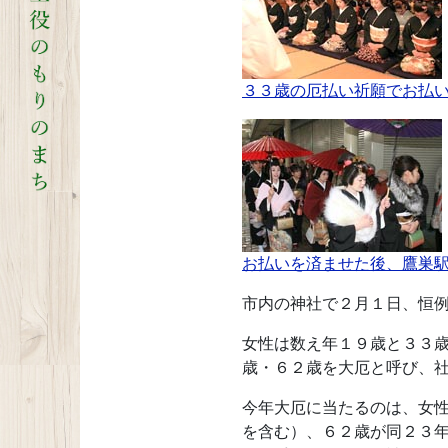
３３歳の厄払い祈願でお払
お払いを済ませた後、鷹巣
市内の神社で２月１日、恒
女性は数え年１９歳と３３
歳・６２歳を大厄と呼び、
今年大厄に当たるのは、女
を含む）、６２歳が同２３