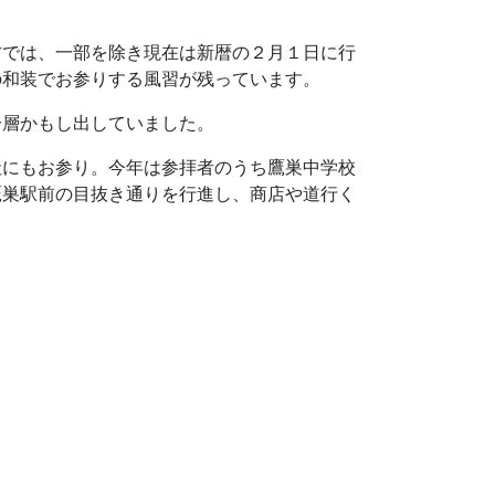
方では、一部を除き現在は新暦の２月１日に行
の和装でお参りする風習が残っています。
一層かもし出していました。
社にもお参り。今年は参拝者のうち鷹巣中学校
鷹巣駅前の目抜き通りを行進し、商店や道行く