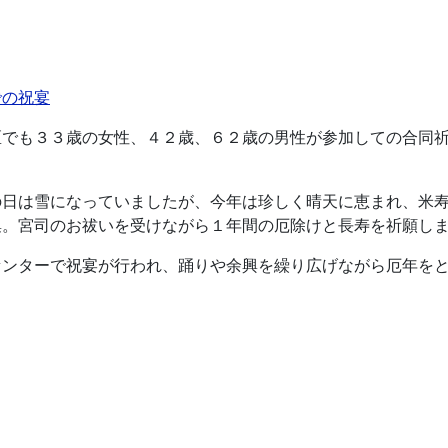
での祝宴
区でも３３歳の女性、４２歳、６２歳の男性が参加しての合同
の日は雪になっていましたが、今年は珍しく晴天に恵まれ、米
集。宮司のお祓いを受けながら１年間の厄除けと長寿を祈願し
センターで祝宴が行われ、踊りや余興を繰り広げながら厄年を