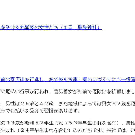
いを受ける丸髷姿の女性たち（１日、鷹巣神社）
駅前の商店街を行進し、あで姿を披露、賑わいづくりにも一役
例の厄払い行事が行われ、善男善女が神前で厄除けを祈願しま
歳、男性は２５歳と４２歳、また地域によっては男女６２歳を
社寺でお払いを受ける習慣があります。
性の３３歳が昭和５２年生まれ（５３年早生まれを含む）、男
年生まれ（２４年早生まれを含む）の方たちです。神社では、