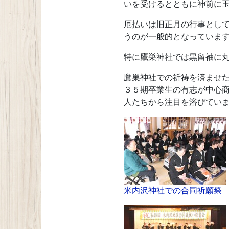
いを受けるとともに神前に
厄払いは旧正月の行事とし
うのが一般的となっていま
特に鷹巣神社では黒留袖に
鷹巣神社での祈祷を済ませ
３５期卒業生の有志が中心
人たちから注目を浴びてい
米内沢神社での合同祈願祭