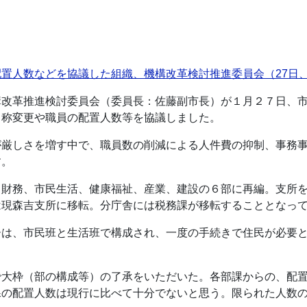
置人数などを協議した組織、機構改革検討推進委員会（27日
構改革推進検討委員会（委員長：佐藤副市長）が１月２７日、
名称変更や職員の配置人数等を協議しました。
が厳しさを増す中で、職員数の削減による人件費の抑制、事務
す。
、財務、市民生活、健康福祉、産業、建設の６部に再編。支所
は現森吉支所に移転。分庁舎には税務課が移転することとなっ
ーは、市民班と生活班で構成され、一度の手続きで住民が必要
で大枠（部の構成等）の了承をいただいた。各部課からの、配
課の配置人数は現行に比べて十分でないと思う。限られた人数