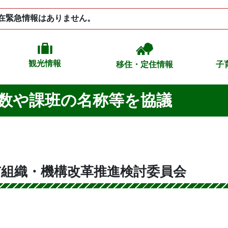
在緊急情報はありません。
観光情報
移住・定住情報
子
数や課班の名称等を協議
市組織・機構改革推進検討委員会