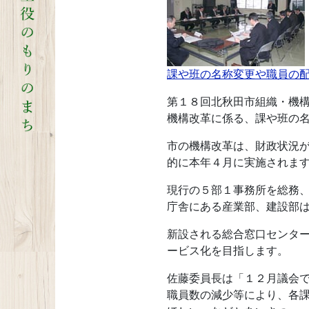
課や班の名称変更や職員の配
第１８回北秋田市組織・機
機構改革に係る、課や班の
市の機構改革は、財政状況
的に本年４月に実施されま
現行の５部１事務所を総務
庁舎にある産業部、建設部
新設される総合窓口センタ
ービス化を目指します。
佐藤委員長は「１２月議会
職員数の減少等により、各