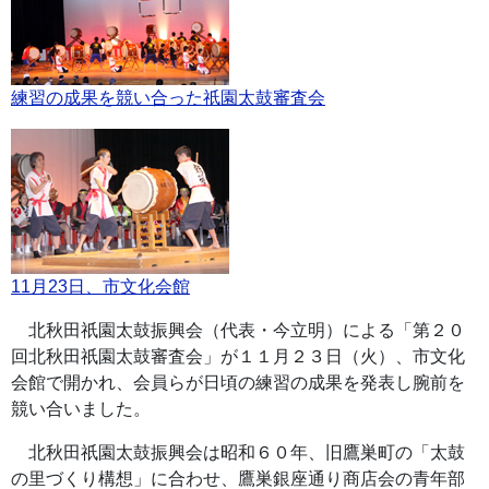
練習の成果を競い合った祇園太鼓審査会
11月23日、市文化会館
北秋田祇園太鼓振興会（代表・今立明）による「第２０
回北秋田祇園太鼓審査会」が１１月２３日（火）、市文化
会館で開かれ、会員らが日頃の練習の成果を発表し腕前を
競い合いました。
北秋田祇園太鼓振興会は昭和６０年、旧鷹巣町の「太鼓
の里づくり構想」に合わせ、鷹巣銀座通り商店会の青年部