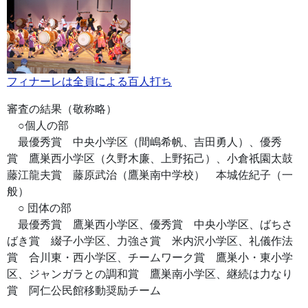
フィナーレは全員による百人打ち
審査の結果（敬称略）
○個人の部
最優秀賞 中央小学区（間嶋希帆、吉田勇人）、優秀
賞 鷹巣西小学区（久野木廉、上野拓己）、小倉祇園太鼓
藤江龍夫賞 藤原武治（鷹巣南中学校） 本城佐紀子（一
般）
○ 団体の部
最優秀賞 鷹巣西小学区、優秀賞 中央小学区、ばちさ
ばき賞 綴子小学区、力強さ賞 米内沢小学区、礼儀作法
賞 合川東・西小学区、チームワーク賞 鷹巣小・東小学
区、ジャンガラとの調和賞 鷹巣南小学区、継続は力なり
賞 阿仁公民館移動奨励チーム