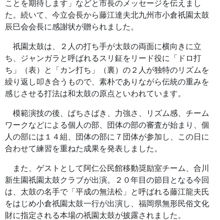
ことを期待します」などと市長のメッセージを伝えまし
た。続いて、今立会長から藤江達夫北九州市小倉祇園太鼓
辰巳会会長に感謝状が贈られました。
祇園太鼓は、２人の打ち手が太鼓の両面に横向きに立
ち、ジャンガラと呼ばれるスリ鉦をリード役に「ドロ打
ち」（表）と「カン打ち」（裏）の２人が独特のリズムを
繰り返し叩き合うもので、素朴でありながら伝統の重みを
感じさせる打法は和太鼓の原点といわれています。
模範演技の後、ばちさばき、力強さ、リズム感、チーム
ワークなどによる個人の部、団体の部の審査が始まり、個
人の部には１４組、団体の部に７団体が参加し、この日に
合わせて練習を重ねた成果を発表しました。
また、ゲストとして阿仁公民館移動奨励室チーム、合川
新生園祇園太鼓クラブが出演。２０年目の節目となる今回
は、太鼓の名手で「平成の無法松」と呼ばれる藤江龍夫氏
をはじめ小倉祇園太鼓一行が出演し、福岡県無形民俗文化
財に指定される本場の祇園太鼓が披露されました。