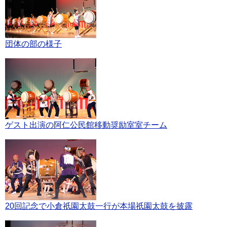
団体の部の様子
ゲスト出演の阿仁公民館移動奨励室室チーム
20回記念で小倉祇園太鼓一行が本場祇園太鼓を披露