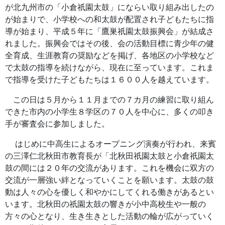
が北九州市の「小倉祇園太鼓」にならい取り組み出したの
が始まりで、小学校への和太鼓が配置され子どもたちに指
導が始まり、平成５年に「鷹巣祇園太鼓振興会」が結成さ
れました。振興会ではその後、会の活動目標に青少年の健
全育成、生涯教育の奨励などを掲げ、各地区の小学校など
で太鼓の指導を続けながら、現在に至っています。これま
で指導を受けた子どもたちは１６００人を越えています。
この日は５月から１１月までの７カ月の練習に取り組ん
できた市内の小学生８学区の７０人を中心に、多くの叩き
手が審査会に参加しました。
はじめに中高生によるオープニング演奏が行われ、来賓
の三澤仁北秋田市教育長が「北秋田祇園太鼓と小倉祇園太
鼓の間には２０年の交流があります。これを機会に双方の
交流が一層強い絆となっていくことを願います。太鼓の鼓
動は人々の心を優しく和やかにしてくれる働きがあるとい
います。北秋田の祇園太鼓の響きが小中高校生や一般の
方々の心となり、生き生きとした活動の輪が広がっていく