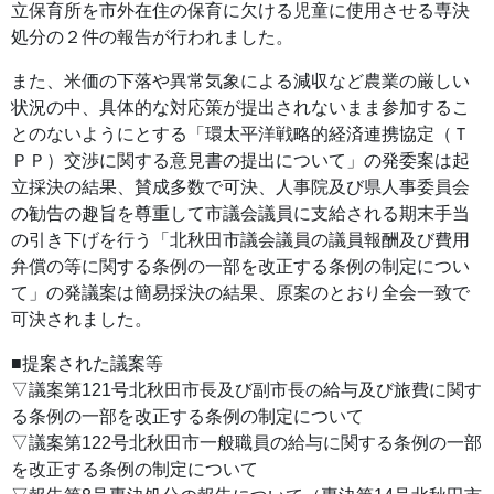
立保育所を市外在住の保育に欠ける児童に使用させる専決
処分の２件の報告が行われました。
また、米価の下落や異常気象による減収など農業の厳しい
状況の中、具体的な対応策が提出されないまま参加するこ
とのないようにとする「環太平洋戦略的経済連携協定（Ｔ
ＰＰ）交渉に関する意見書の提出について」の発委案は起
立採決の結果、賛成多数で可決、人事院及び県人事委員会
の勧告の趣旨を尊重して市議会議員に支給される期末手当
の引き下げを行う「北秋田市議会議員の議員報酬及び費用
弁償の等に関する条例の一部を改正する条例の制定につい
て」の発議案は簡易採決の結果、原案のとおり全会一致で
可決されました。
■提案された議案等
▽議案第121号北秋田市長及び副市長の給与及び旅費に関す
る条例の一部を改正する条例の制定について
▽議案第122号北秋田市一般職員の給与に関する条例の一部
を改正する条例の制定について