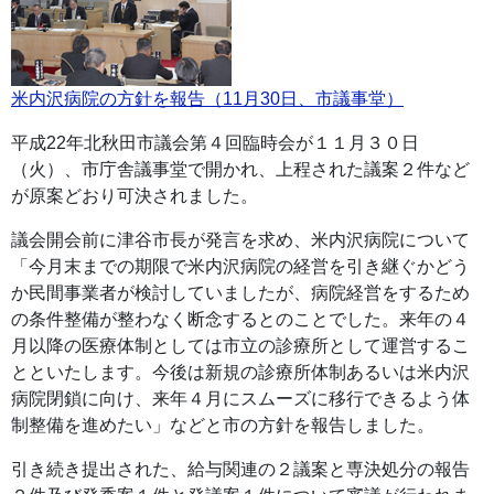
米内沢病院の方針を報告（11月30日、市議事堂）
平成22年北秋田市議会第４回臨時会が１１月３０日
（火）、市庁舎議事堂で開かれ、上程された議案２件など
が原案どおり可決されました。
議会開会前に津谷市長が発言を求め、米内沢病院について
「今月末までの期限で米内沢病院の経営を引き継ぐかどう
か民間事業者が検討していましたが、病院経営をするため
の条件整備が整わなく断念するとのことでした。来年の４
月以降の医療体制としては市立の診療所として運営するこ
とといたします。今後は新規の診療所体制あるいは米内沢
病院閉鎖に向け、来年４月にスムーズに移行できるよう体
制整備を進めたい」などと市の方針を報告しました。
引き続き提出された、給与関連の２議案と専決処分の報告