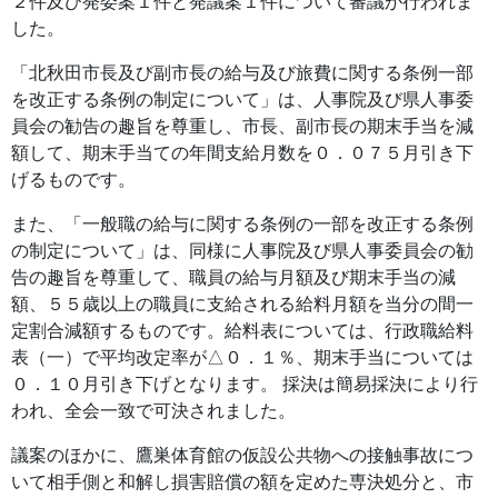
２件及び発委案１件と発議案１件について審議が行われま
した。
「北秋田市長及び副市長の給与及び旅費に関する条例一部
を改正する条例の制定について」は、人事院及び県人事委
員会の勧告の趣旨を尊重し、市長、副市長の期末手当を減
額して、期末手当ての年間支給月数を０．０７５月引き下
げるものです。
また、「一般職の給与に関する条例の一部を改正する条例
の制定について」は、同様に人事院及び県人事委員会の勧
告の趣旨を尊重して、職員の給与月額及び期末手当の減
額、５５歳以上の職員に支給される給料月額を当分の間一
定割合減額するものです。給料表については、行政職給料
表（一）で平均改定率が△０．１％、期末手当については
０．１０月引き下げとなります。 採決は簡易採決により行
われ、全会一致で可決されました。
議案のほかに、鷹巣体育館の仮設公共物への接触事故につ
いて相手側と和解し損害賠償の額を定めた専決処分と、市