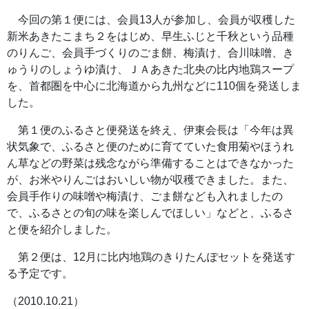
今回の第１便には、会員13人が参加し、会員が収穫した
新米あきたこまち２をはじめ、早生ふじと千秋という品種
のりんご、会員手づくりのごま餅、梅漬け、合川味噌、き
ゅうりのしょうゆ漬け、ＪＡあきた北央の比内地鶏スープ
を、首都圏を中心に北海道から九州などに110個を発送しま
した。
第１便のふるさと便発送を終え、伊東会長は「今年は異
状気象で、ふるさと便のために育てていた食用菊やほうれ
ん草などの野菜は残念ながら準備することはできなかった
が、お米やりんごはおいしい物が収穫できました。また、
会員手作りの味噌や梅漬け、ごま餅なども入れましたの
で、ふるさとの旬の味を楽しんでほしい」などと、ふるさ
と便を紹介しました。
第２便は、12月に比内地鶏のきりたんぽセットを発送す
る予定です。
（2010.10.21）