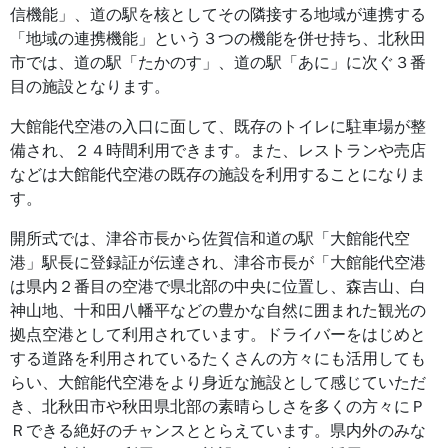
信機能」、道の駅を核としてその隣接する地域が連携する
「地域の連携機能」という３つの機能を併せ持ち、北秋田
市では、道の駅「たかのす」、道の駅「あに」に次ぐ３番
目の施設となります。
大館能代空港の入口に面して、既存のトイレに駐車場が整
備され、２４時間利用できます。また、レストランや売店
などは大館能代空港の既存の施設を利用することになりま
す。
開所式では、津谷市長から佐賀信和道の駅「大館能代空
港」駅長に登録証が伝達され、津谷市長が「大館能代空港
は県内２番目の空港で県北部の中央に位置し、森吉山、白
神山地、十和田八幡平などの豊かな自然に囲まれた観光の
拠点空港として利用されています。ドライバーをはじめと
する道路を利用されているたくさんの方々にも活用しても
らい、大館能代空港をより身近な施設として感じていただ
き、北秋田市や秋田県北部の素晴らしさを多くの方々にＰ
Ｒできる絶好のチャンスととらえています。県内外のみな