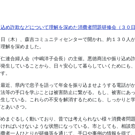
り込め詐欺などについて理解を深めた消費者問題研修会（３０
０日（木）、森吉コミュニティセンターで開かれ、約１３０人
て理解を深めました。
阿仁連合婦人会（中嶋洋子会長）の主催。悪徳商法や振り込め
が発生していることから、日々安心して暮らしていくためにも
です。
「最近、県内で息子を語って年金を振り込ませようする電話が
商法等の手口を学ぶことは被害防止に繋がる。もし、被害にあ
発生している。これらの不安を解消するためにも、しっかりと
どとあいさつ。
がめまぐるしく動いており、昔では考えられない様々消費者問
なければいけないような状態になっている。市としても、相談
消費者一人ひとりが研修等を通じて、手口や事例の情報を得て