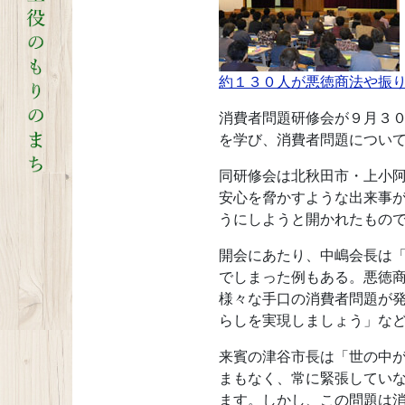
約１３０人が悪徳商法や振
消費者問題研修会が９月３
を学び、消費者問題につい
同研修会は北秋田市・上小
安心を脅かすような出来事
うにしようと開かれたもの
開会にあたり、中嶋会長は
でしまった例もある。悪徳
様々な手口の消費者問題が
らしを実現しましょう」な
来賓の津谷市長は「世の中
まもなく、常に緊張してい
ます。しかし、この問題は