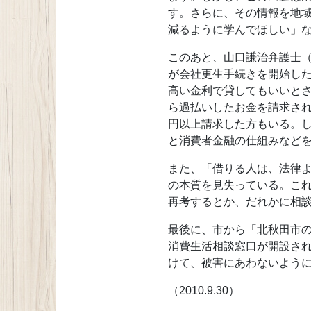
す。さらに、その情報を地
減るように学んでほしい」
このあと、山口謙治弁護士
が会社更生手続きを開始し
高い金利で貸してもいいと
ら過払いしたお金を請求さ
円以上請求した方もいる。
と消費者金融の仕組みなど
また、「借りる人は、法律
の本質を見失っている。こ
再考するとか、だれかに相
最後に、市から「北秋田市
消費生活相談窓口が開設さ
けて、被害にあわないよう
（2010.9.30）