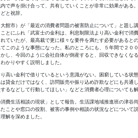
域内で声を掛け合って、共有していくことが非常に効果がある
などと祝辞。
（大館市）が「最近の消費者問題の被害防止について」と題し
たことにふれ「武富士の金利は、利息制限法より高い金利で消
されていたが、最高裁で更に様々な要件を満たす必要があると
れてこのような事態になった。私のところにも、５年間で２０
しかし、今回のように会社自体が倒産すると、回収できなくな
をわかりやすく説明しました。
より高い金利で借りているという意識がない。困窮している状
れは貸金だけではなく、訪問販売や振り込め詐欺などにも共通
談するなどして行動してほしい」などと消費者心理についても
の消費生活相談の現状」として報告。生活課地域推進班の津谷
れたことや窓口の役割、被害の事例や相談の状況などについて
に理解を深めました。