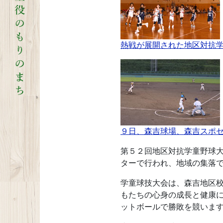
熱戦が展開された地区対抗
９日、森吉球場、森吉スポ
第５２回地区対抗学童野球
ターで行われ、地域の集落
学童球技大会は、森吉地区
もたちの心身の成長と健康
ットボールで勝敗を競いま