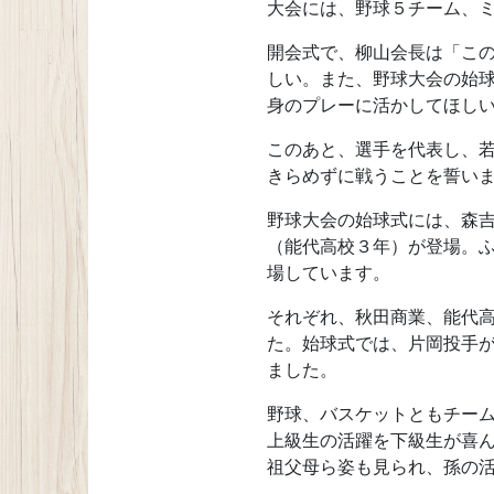
大会には、野球５チーム、
開会式で、柳山会長は「こ
しい。また、野球大会の始
身のプレーに活かしてほし
このあと、選手を代表し、
きらめずに戦うことを誓い
野球大会の始球式には、森
（能代高校３年）が登場。
場しています。
それぞれ、秋田商業、能代
た。始球式では、片岡投手
ました。
野球、バスケットともチー
上級生の活躍を下級生が喜
祖父母ら姿も見られ、孫の