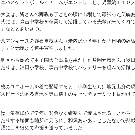
ミニバスケットボール４チームがエントリーし、児童約１１０
の大会は、皆さんの両親も子どもの頃に出場して頑張った伝統
球式には、森吉中学校を卒業して活躍している先輩が来てくれ
い」などとあいさつ。
若葉マンキーズの赤石卓哉さん（米内沢小６年）が「日頃の練
ます」と元気よく選手宣誓しました。
吉地区から始めて甲子園大会出場を果たした片岡元気さん（秋
ふたりは、浦田小学校、森吉中学校でバッテリーを組んで活躍
高校のユニホームを着て登場すると、小学生たちは地元出身の
がスピードのある直球を奥山選手のキャッチャーミット目がけ
ムは、集落単位で学年に関係なく縦割りで編成されることから
んだりする場面も随所に見られ、和気あいあいとしたなかで熱
活躍に目を細めて声援を送っていました。