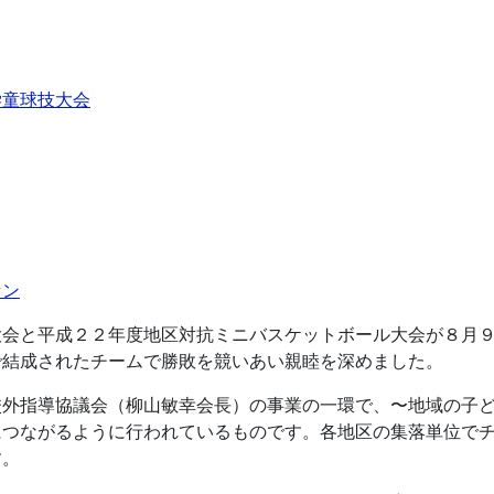
学童球技大会
セン
大会と平成２２年度地区対抗ミニバスケットボール大会が８月
で結成されたチームで勝敗を競いあい親睦を深めました。
校外指導協議会（柳山敏幸会長）の事業の一環で、〜地域の子
につながるように行われているものです。各地区の集落単位で
す。