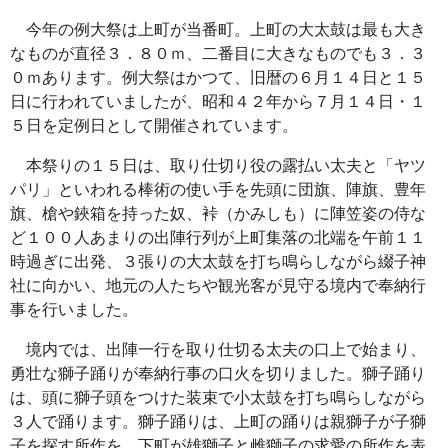
今年の例大祭は上町が当番町。上町の大太鼓は最も大き
なものが直径３．８０ｍ、二番目に大きなものでも３．３
０ｍあります。例大祭はかつて、旧暦の６月１４日と１５
日に行われていましたが、昭和４２年から７月１４日・１
５日を定例日として開催されています。
本祭りの１５日は、取り仕切り役の露払い太夫と「ヤツ
パリ」といわれる棒術の使い手を先頭に団旗、陣旗、豊年
旗、槍や鋏箱を持った奴、裃（かみしも）に陣笠姿の侍な
ど１００人あまりの出陣行列が上町集落の北端を午前１１
時過ぎに出発、３張りの大太鼓を打ち鳴らしながら綴子神
社に向かい、地元の人たちや観光客が見守る境内で奉納行
事を行いました。
境内では、出陣一行を取り仕切る太夫の口上で始まり、
勇壮な獅子踊りが奉納行事の口火を切りました。獅子踊り
は、頭に獅子頭をつけた装束で小太鼓を打ち鳴らしながら
３人で踊ります。獅子踊りは、上町の踊りは親獅子が子獅
子を探す所作を、下町が雄獅子と雌獅子の求愛の所作を表