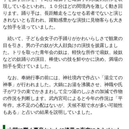
現しているといわれ、１０分ほどの間境内を激しく動き回
ります。踊り手は、長距離走をこなせる若者でないと演じ
きれないとも言われ、躍動感豊かな演技に見物客らも大き
な拍手を送っていました。
続いて、子ども会女子の手踊りがかわいらしさで観衆の
目を引き、男の子の奴が大人顔負けの演技を披露しまし
た。トリを取った青年会の奴は、軽快な所作で扇奴、綾奴
などの奴踊りの演目、棒使いの技を鮮やかに決め、満場の
拍手を受けていました。
なお、奉納行事の前には、神社境内で作占い「湯立ての
神事」が行われました。大鍋にお湯を沸騰させ、神職や氏
子がワラの束でかきまわして立つ湯のしぶきの加減で作物
の作況を判断します。武内宮司によると今年の作況は「平
年作。水不足の心配はないが、天候不順で水が多い可能性
もある」と占いの結果を説明していました。