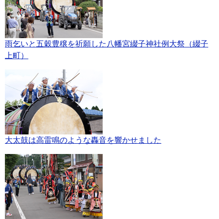
雨乞いと五穀豊穣を祈願した八幡宮綴子神社例大祭（綴子
上町）
大太鼓は高雷鳴のような轟音を響かせました