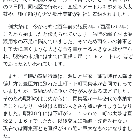
の２日間、同地区で行われ、直径３メートルを超える大太
鼓や、獅子踊りなどの郷土芸能が神社に奉納されました。
例大祭は、今から約七百年前の弘長2年（西暦1262年）
ころから始まったと伝えられています。当時の綴子村は灌
漑用水の不足に悩んでいました。そのため雨乞いの神事と
して天に届くような大きな音を轟かせる大きな太鼓が作ら
れ、明治の末期にはすでに直径６尺（１.８メートル）ほど
であったといわれています。
また、当時の奉納行事は、源氏と平家、藩政時代以降は
徳川方と豊臣方に別れた上町・下町両集落が合同で行って
いましたが、奉納の先陣争いでけが人が出るほどでした。
そのため昭和のはじめからは、両集落が一年交代で奉納す
ることになり、今度は太鼓の大きさを競い合うようになり
ました。昭和６年には下町が２．１０ｍで上町の太鼓は直
径２．１６ｍでしたが、以後交互に新調・改造を行ない、
現在では両集落とも直径が４ｍ近い巨大なものになりまし
た。