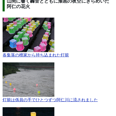
山間に響く轟音とともに漆黒の夜空にきらめいた
阿仁の花火
各集落の檀家から持ち込まれた灯籠
灯籠は係員の手でひとつずつ阿仁川に流されました