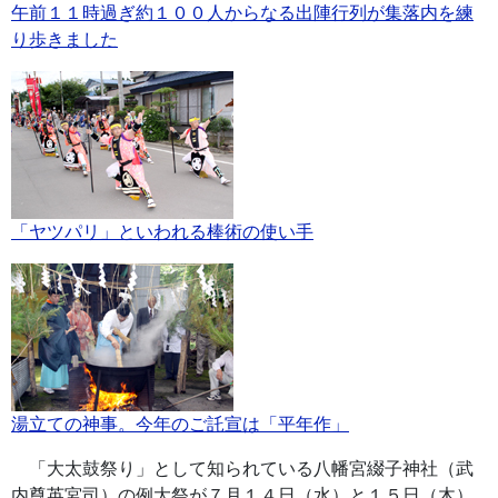
午前１１時過ぎ約１００人からなる出陣行列が集落内を練
り歩きました
「ヤツパリ」といわれる棒術の使い手
湯立ての神事。今年のご託宣は「平年作」
「大太鼓祭り」として知られている八幡宮綴子神社（武
内尊英宮司）の例大祭が７月１４日（水）と１５日（木）