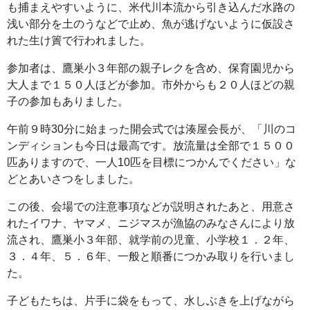
も捕まえやすいように、米代川本流から引き込んだ水路の
浅い部分を土のうなどで止め、魚が逃げないように仮設さ
れた生け簀で行われました。
参加者は、鷹巣小３年部の親子レクを含め、保育園児から
大人まで１５０人ほどが参加。市外からも２０人ほどの親
子の参加もありました。
午前９時30分に始まった開会式では湊屋会長が、「川のコ
ンディションも今日は最高です。放流量は全部で１５００
匹ありますので、一人10匹を目標につかんでください」な
どとあいさつをしました。
この後、会場での注意事項などが説明されたあと、用意さ
れたイワナ、ヤマメ、ニジマスが漁協のみなさんにより放
流され、鷹巣小３年部、就学前の児童、小学校１．２年、
３．４年、５．６年、一般と順番につかみ取りを行いまし
た。
子どもたちは、片手に袋をもって、水しぶきを上げながら