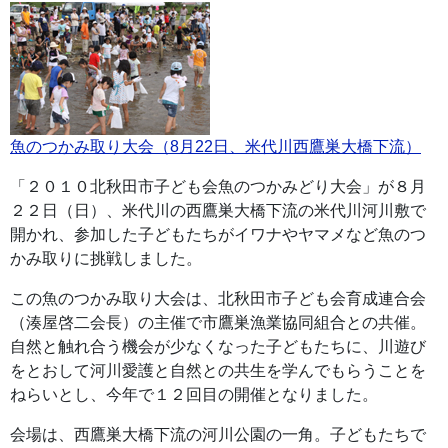
魚のつかみ取り大会（8月22日、米代川西鷹巣大橋下流）
「２０１０北秋田市子ども会魚のつかみどり大会」が８月
２２日（日）、米代川の西鷹巣大橋下流の米代川河川敷で
開かれ、参加した子どもたちがイワナやヤマメなど魚のつ
かみ取りに挑戦しました。
この魚のつかみ取り大会は、北秋田市子ども会育成連合会
（湊屋啓二会長）の主催で市鷹巣漁業協同組合との共催。
自然と触れ合う機会が少なくなった子どもたちに、川遊び
をとおして河川愛護と自然との共生を学んでもらうことを
ねらいとし、今年で１２回目の開催となりました。
会場は、西鷹巣大橋下流の河川公園の一角。子どもたちで