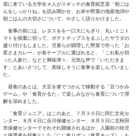
習に来ている大学生４人がスギッチの食育紙芝居「朝ごは
んをしっかりね」を読み聞かせ、お米や野菜の地産地消や
朝ごはんの大切さについて、やさしく語りかけました。
食事の前には、レタスをを一口大にちぎり、丸いミニト
マトを慎重に切って、ポテトチップスをまぶしたサラダの
盛り付けもしました。児童らが調理した野菜で作った「お
星さまカレー」が各テーブルに運ばれると、「これ私が切
った人参だ」などと興味津々。元気な声で「いただきま
す」とあいさつして、美味しそうに食事を楽しんでいまし
た。
昼食のあとは、大豆を箸でつかんで移動する「豆つかみ
ゲーム」や「食育かるた」で楽しみながら食育について理
解を深めました。
「食育ジュニア」はこのあと、７月３０日に阿仁文化セ
ンター、８月４日に合川保健センター、８月５日に北秋田
市保健センターでそれぞれ開催されるほか、入園前の幼児
と保護者を対象とした「にじ色リボン（食育キッズ）」も