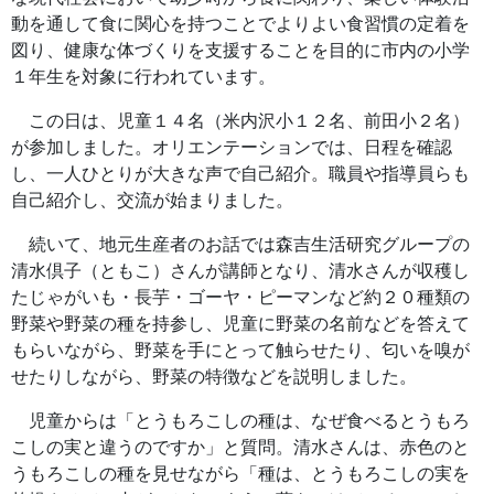
動を通して食に関心を持つことでよりよい食習慣の定着を
図り、健康な体づくりを支援することを目的に市内の小学
１年生を対象に行われています。
この日は、児童１４名（米内沢小１２名、前田小２名）
が参加しました。オリエンテーションでは、日程を確認
し、一人ひとりが大きな声で自己紹介。職員や指導員らも
自己紹介し、交流が始まりました。
続いて、地元生産者のお話では森吉生活研究グループの
清水倶子（ともこ）さんが講師となり、清水さんが収穫し
たじゃがいも・長芋・ゴーヤ・ピーマンなど約２０種類の
野菜や野菜の種を持参し、児童に野菜の名前などを答えて
もらいながら、野菜を手にとって触らせたり、匂いを嗅が
せたりしながら、野菜の特徴などを説明しました。
児童からは「とうもろこしの種は、なぜ食べるとうもろ
こしの実と違うのですか」と質問。清水さんは、赤色のと
うもろこしの種を見せながら「種は、とうもろこしの実を