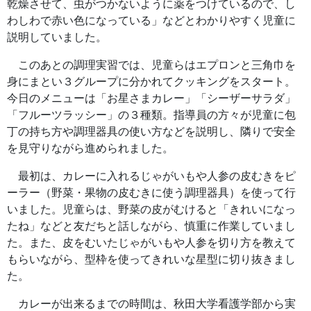
乾燥させて、虫がつかないように薬をつけているので、し
わしわで赤い色になっている」などとわかりやすく児童に
説明していました。
このあとの調理実習では、児童らはエプロンと三角巾を
身にまとい３グループに分かれてクッキングをスタート。
今日のメニューは「お星さまカレー」「シーザーサラダ」
「フルーツラッシー」の３種類。指導員の方々が児童に包
丁の持ち方や調理器具の使い方などを説明し、隣りで安全
を見守りながら進められました。
最初は、カレーに入れるじゃがいもや人参の皮むきをピ
ーラー（野菜・果物の皮むきに使う調理器具）を使って行
いました。児童らは、野菜の皮がむけると「きれいになっ
たね」などと友だちと話しながら、慎重に作業していまし
た。また、皮をむいたじゃがいもや人参を切り方を教えて
もらいながら、型枠を使ってきれいな星型に切り抜きまし
た。
カレーが出来るまでの時間は、秋田大学看護学部から実