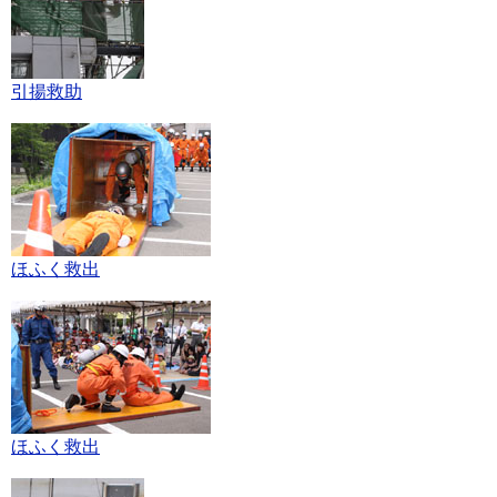
引揚救助
ほふく救出
ほふく救出