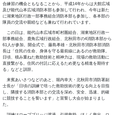
合練習の機会ともなることから、平成14年からは大館広域
及び能代山本広域消防本部も参加して行われ、今年は新た
に湖東地区行政一部事務組合消防本部も参加し、各本部の
隊員の交流や親睦なども兼ねて行われています。
この日は、能代山本広域市町村圏組合、湖東地区行政一
部事務組合、鹿角広域行政組合、北秋田市の4消防本部から
61人が参加。開会式で、藤島孝雄・北秋田市消防本部消防
長は「住民の生命、身体を守る最前線にあるのが救助隊。
日頃、積み重ねた救助技術と精神力は、現場の救助活動に
直接繋がる。住民の付託に応えるため更なる精進を期待す
る」などと訓辞。
来賓あいさつなどのあと、堀内幸大・北秋田市消防署副
士長が「日頃の訓練で培った救助技術の更なる向上を目指
し、隣接する消防本部との交流を深め、安全、迅速、的確
に競技することを誓います」と宣誓し大会が始まりまし
た。
訓練はロープブリッジ渡過、引揚救助、ほふく救出、ロ