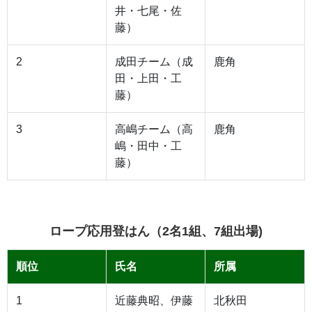
井・七尾・佐
藤）
2
成田チーム（成
鹿角
田・上田・工
藤）
3
高嶋チーム（高
鹿角
嶋・田中・工
藤）
ロープ応用登はん（2名1組、7組出場)
順位
氏名
所属
1
近藤典昭、伊藤
北秋田