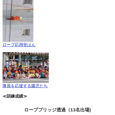
ロープ応用登はん
隊員を応援する園児たち
≪訓練成績≫
ロープブリッジ透過（13名出場)