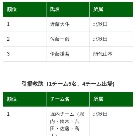
順位
氏名
所属
1
近藤大斗
北秋田
2
佐藤一彦
北秋田
3
伊藤謙吾
能代山本
引揚救助（1チーム5名、4チーム出場)
順位
チーム名
所属
1
堀内チーム（堀
北秋田
内・鈴木・吉
田・佐藤・高
坂）