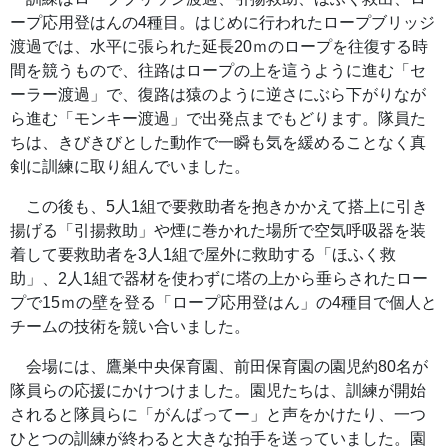
ープ応用登はんの4種目。はじめに行われたロープブリッジ
渡過では、水平に張られた延長20ｍのロープを往復する時
間を競うもので、往路はロープの上を這うように進む「セ
ーラー渡過」で、復路は猿のように逆さにぶら下がりなが
ら進む「モンキー渡過」で出発点までもどります。隊員た
ちは、きびきびとした動作で一瞬も気を緩めることなく真
剣に訓練に取り組んでいました。
この後も、5人1組で要救助者を抱きかかえて搭上に引き
揚げる「引揚救助」や煙に巻かれた場所で空気呼吸器を装
着して要救助者を3人1組で屋外に救助する「ほふく救
助」、2人1組で器材を使わずに塔の上から垂らされたロー
プで15ｍの壁を登る「ロープ応用登はん」の4種目で個人と
チームの技術を競い合いました。
会場には、鷹巣中央保育園、前田保育園の園児約80名が
隊員らの応援にかけつけました。園児たちは、訓練が開始
されると隊員らに「がんばってー」と声をかけたり、一つ
ひとつの訓練が終わると大きな拍手を送っていました。園