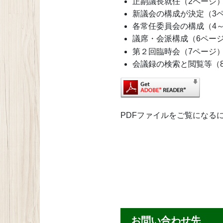
正副議長就任（2ページ
新議会の構成が決定（3
各常任委員会の構成（4
議席・会派構成（6ペー
第２回臨時会（7ページ
会議録の検索と閲覧等（
PDFファイルをご覧になるには、A
お問い合わせ先