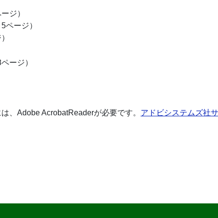
）
ページ）
～5ページ）
ジ）
）
8ページ）
dobe AcrobatReaderが必要です。
アドビシステムズ社