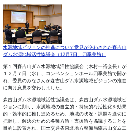
水源地域ビジョンの推進について意見が交わされた森吉山
ダム水源地域活性協議会（12月7日、四季美館）
第１回森吉山ダム水源地域活性協議会（木村一裕会長）が
１２月７日（水）、コンベンションホール四季美館で開か
れ、委員のみなさんが森吉山ダム水源地域ビジョンの推進
に向け意見を交わしました。
森吉山ダム水源地域活性協議会は、森吉山ダム水源地域ビ
ジョンに則り、水源地域の自立的・持続的な活性化を効果
的・効率的に推し進めるため、地域の状況・課題を適切に
把握し、解決のための各種方策・支援策を協議することを
目的に設置され、国土交通省東北地方整備局森吉山ダム工