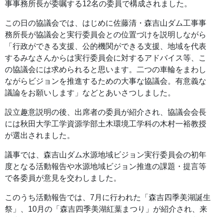
事事務所長が委嘱する12名の委員で構成されました。
この日の協議会では、はじめに佐藤清・森吉山ダム工事事
務所長が協議会と実行委員会との位置づけを説明しながら
「行政ができる支援、公的機関ができる支援、地域を代表
するみなさんからは実行委員会に対するアドバイス等、こ
の協議会には求められると思います。二つの車輪をまわし
ながらビジョンを推進するための大事な協議会。有意義な
議論をお願いします」などとあいさつしました。
設立趣意説明の後、出席者の委員が紹介され、協議会会長
には秋田大学工学資源学部土木環境工学科の木村一裕教授
が選出されました。
議事では、森吉山ダム水源地域ビジョン実行委員会の初年
度となる活動報告や水源地域ビジョン推進の課題・提言等
で各委員が意見を交わしました。
このうち活動報告では、7月に行われた「森吉四季美湖誕生
祭」、10月の「森吉四季美湖紅葉まつり」が紹介され、来