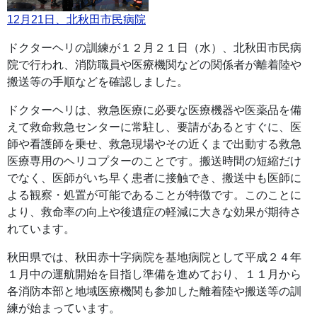
12月21日、北秋田市民病院
ドクターヘリの訓練が１２月２１日（水）、北秋田市民病
院で行われ、消防職員や医療機関などの関係者が離着陸や
搬送等の手順などを確認しました。
ドクターヘリは、救急医療に必要な医療機器や医薬品を備
えて救命救急センターに常駐し、要請があるとすぐに、医
師や看護師を乗せ、救急現場やその近くまで出動する救急
医療専用のヘリコプターのことです。搬送時間の短縮だけ
でなく、医師がいち早く患者に接触でき、搬送中も医師に
よる観察・処置が可能であることが特徴です。このことに
より、救命率の向上や後遺症の軽減に大きな効果が期待さ
れています。
秋田県では、秋田赤十字病院を基地病院として平成２４年
１月中の運航開始を目指し準備を進めており、１１月から
各消防本部と地域医療機関も参加した離着陸や搬送等の訓
練が始まっています。