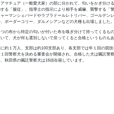
とアマチュア（一般愛犬家）の部に分かれて、匂いをかぎ分け
する「服従」、指導士の指示により相手を威嚇、襲撃する「警
ジャーマンシェパードやラブラドールレトリバー、ゴールデン
ル、ボーダーコリー、ダルメシアンなどの犬種も出場しました
５つの布から特定の匂いが付いた布を嗅ぎ分けて持ってくるも
置いて、犬が何も選別しないで戻ってくると合格というものも
に約１万人、支部は約100支部あり、各支部では年１回の競
に１回警察犬を決める審査会が開催され、合格した犬は嘱託警
、秋田県の嘱託警察犬は16頭在籍しています。