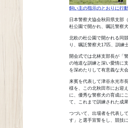
飼い主の指示のとおりに行
日本警察犬協会秋田県支部（
杜公園で開かれ、嘱託警察
北欧の杜公園で開かれる同競
り、嘱託警察犬17匹、訓練士
開会式では北林支部長が「
の地道な訓練と深い愛情に
を深めたりして有意義な大
来賓を代表して津谷永光市
様を、この北秋田市にお迎
に、優秀な警察犬の育成に
て、これまで訓練された成
つづいて、出場者を代表し
す」と選手宣誓をし、競技