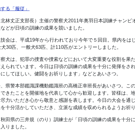
動する「服従」
北林丈正支部長）主催の警察犬2011年奥羽日本訓練チャンピ
犬などが日頃の訓練の成果を競いました。
技会は、平成19年から行われており今年で５回目。県内をは
犬30匹、一般犬63匹、計110匹がエントリーしました。
警察犬は、犯罪の捜査や捜索などにおいて大変重要な役割を果
支えられています。今日は日頃の訓練の成果を十分に発揮をさ
会にしてほしい。健闘をお祈りします」などとあいさつ。
長、県警本部鑑識課機動鑑識班の高橋正幸班長があいさつ。こ
えできたことを開催地を代表して心から歓迎します。皆様は、
ご尽力いただき心から敬意と感謝を表します。今日の大会を通
果を十分活かしていただき、立派な成績を収められるようお祈
て秋田県の三井規（のり）訓練士が「日頃の訓練の成果を十分
に入りました。