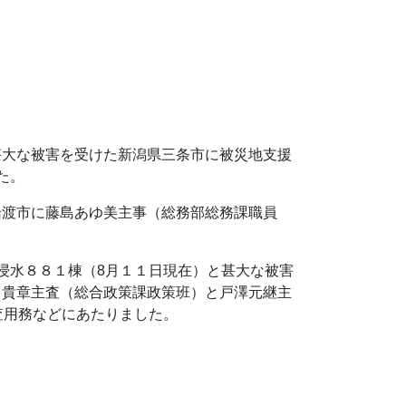
甚大な被害を受けた新潟県三条市に被災地支援
た。
船渡市に藤島あゆ美主事（総務部総務課職員
。
浸水８８１棟（8月１１日現在）と甚大な被害
川貴章主査（総合政策課政策班）と戸澤元継主
査用務などにあたりました。