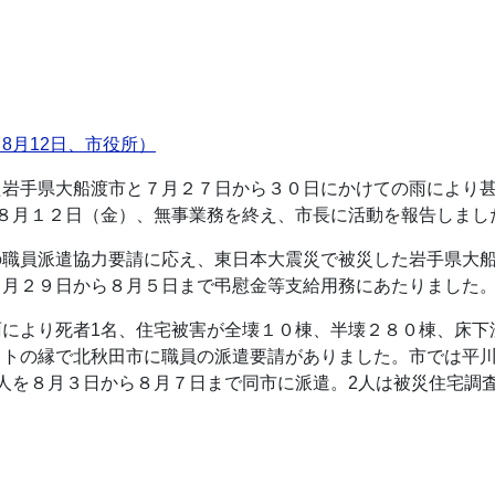
8月12日、市役所）
た岩手県大船渡市と７月２７日から３０日にかけての雨により
８月１２日（金）、無事業務を終え、市長に活動を報告しまし
の職員派遣協力要請に応え、東日本大震災で被災した岩手県大
７月２９日から８月５日まで弔慰金等支給用務にあたりました
により死者1名、住宅被害が全壊１０棟、半壊２８０棟、床下
ットの縁で北秋田市に職員の派遣要請がありました。市では平
人を８月３日から８月７日まで同市に派遣。2人は被災住宅調