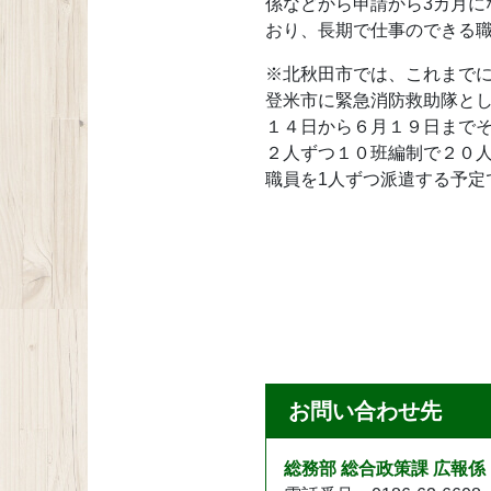
係などから申請から3カ月
おり、長期で仕事のできる
※北秋田市では、これまで
登米市に緊急消防救助隊と
１４日から６月１９日までそ
２人ずつ１０班編制で２０人
職員を1人ずつ派遣する予定
お問い合わせ先
総務部 総合政策課 広報係