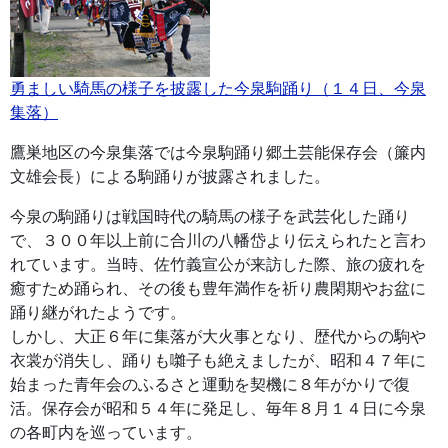
勇ましい騎馬の様子を披露した今泉駒踊り（１４日、今泉
集落）
鷹巣地区の今泉集落では今泉駒踊り郷土芸能保存会（簾内
文雄会長）による駒踊りが披露されました。
今泉の駒踊りは戦国時代の騎馬の様子を武芸化した踊り
で、３００年以上前に合川の八幡岱より伝えられたと言わ
れています。当時、佐竹義宣公が来訪した際、旅の疲れを
癒すため踊られ、その後も豊年満作を祈り農閑期やお盆に
踊り継がれたようです。
しかし、大正６年に集落が大火事となり、歴代からの駒や
衣裳が消失し、踊りも囃子も絶えましたが、昭和４７年に
始まった青年会のふるさと運動を契機に８年がかりで復
活。保存会が昭和５４年に発足し、毎年８月１４日に今泉
の各町内を巡っています。