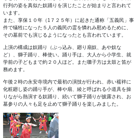
行列の姿を真似た奴踊りを演じたことが始まりと言われて
います。
また、享保１０年（1７２５年）に起きた通称「五義民」事
件で犠牲になった５人の義民の霊を憐れみ慰めるために、
その墓前でも演じるようになったとも言われています。
上演の構成は奴踊り（ぶっ込み、廻り扇奴、あや奴な
ど）、獅子踊り、棒使い。踊り手は、大人から小学生、就
学前の子どもまで約２０人ほど。また囃子方は太鼓と笛が
務めます。
午後２時の永安寺境内で最初の演技が行われ、赤い襦袢に
化粧廻し姿の踊り手が、棒や扇、綾と呼ばれる小道具を操
りながら熱演する奴踊り、続いて獅子踊りが披露され、お
墓参りの人々も足を止めて獅子踊りを楽しみました。