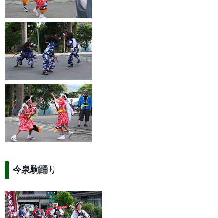
今泉駒踊り