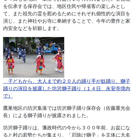
を伝承する保存会では、地区住民や帰省客の楽しみとし
て、また祖先の霊を慰めるためにそれぞれ個性的な演目を
演じ、また神社やお寺に奉納することで、今年の豊作と家
内安全などを祈願します。
子どもから、大人まで約２０人の踊り手が奴踊り、獅子
踊りの演目を披露した坊沢獅子踊り（１４日、永安寺境内
で）
鷹巣地区の坊沢集落では坊沢獅子踊り保存会（佐藤重光会
長）による獅子踊りが披露されました。
坊沢獅子踊りは、藩政時代の今から３００年前、お盆にな
ると村の若勢たちが集まり、「厄除け獅子」を主体に大名