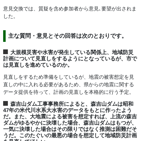
意見交換では、質疑を含め参加者から意見､要望が出されま
した。
主な質問・意見とその回答は次のとおりです。
大規模災害や水害が発生している関係上、地域防災
計画について見直しをするようにとなっているが、市で
は見直しを進めているのか。
見直しをするため準備をしているが、地震の被害想定を見
直しの中に入れる必要があるため、県からの地震に関する
データ提供を待って、計画の見直しを本格的に行う予定。
森吉山ダム工事事務所によると、森吉山ダムは昭和
47年の米代川水系大水害のデータをもとに作ったよう
だ。また、大地震による被害を想定すれば、上流の森吉
ダムがゆるやかに決壊した場合、森吉山ダムはもつが、
一気に決壊した場合はその限りではなく推測は困難だそ
うだ。このたぐいの最悪の場合を想定して地域防災計画