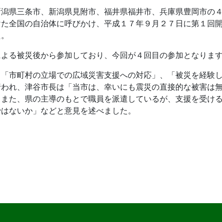
新潟県三条市、新潟県見附市、福井県福井市、兵庫県豊岡市の
けた全国の自治体に呼びかけ、平成１７年９月２７日に第１回開
た。
による被災後から参加しており、今回が４回目の参加となりま
、「市町村の立場での広域災害支援への対応」、「被災を経験
行われ、津谷市長は「当市は、幸いにも震災の直接的な被害は
。また、県の主導のもとで職員を派遣しているが、支援を受け
ではないか」などと意見を述べました。