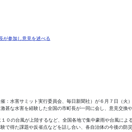
長が参加し意見を述べる
主催：水害サミット実行委員会、毎日新聞社）が６月７日（火
に激甚な水害を経験した全国の市町長が一同に会し、意見交換
に１０の台風が上陸するなど、全国各地で集中豪雨や台風によ
体験で得た課題や反省点などを話し合い、各自治体の今後の防