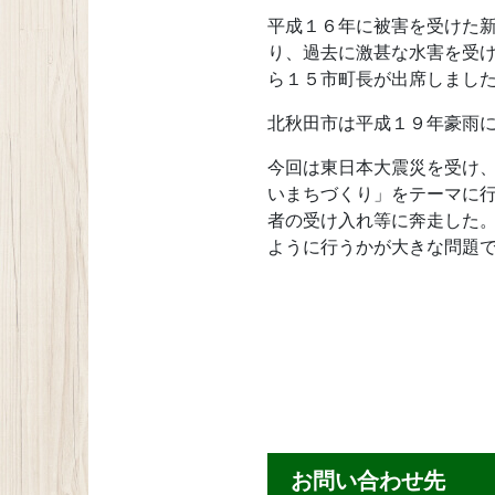
平成１６年に被害を受けた
り、過去に激甚な水害を受
ら１５市町長が出席しまし
北秋田市は平成１９年豪雨
今回は東日本大震災を受け
いまちづくり」をテーマに
者の受け入れ等に奔走した
ように行うかが大きな問題
お問い合わせ先