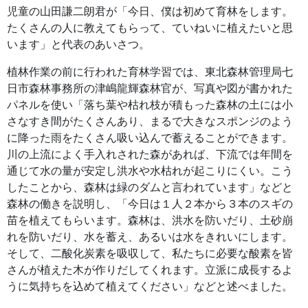
児童の山田謙二朗君が「今日、僕は初めて育林をします。
たくさんの人に教えてもらって、ていねいに植えたいと思
います」と代表のあいさつ。
植林作業の前に行われた育林学習では、東北森林管理局七
日市森林事務所の津嶋龍輝森林官が、写真や図が書かれた
パネルを使い「落ち葉や枯れ枝が積もった森林の土には小
さなすき間がたくさんあり、まるで大きなスポンジのよう
に降った雨をたくさん吸い込んで蓄えることができます。
川の上流によく手入れされた森があれば、下流では年間を
通じて水の量が安定し洪水や水枯れが起こりにくい。こう
したことから、森林は緑のダムと言われています」などと
森林の働きを説明し、「今日は１人２本から３本のスギの
苗を植えてもらいます。森林は、洪水を防いだり、土砂崩
れを防いだり、水を蓄え、あるいは水をきれいにします。
そして、二酸化炭素を吸収して、私たちに必要な酸素を皆
さんが植えた木が作りだしてくれます。立派に成長するよ
うに気持ちを込めて植えてください」などと述べました。