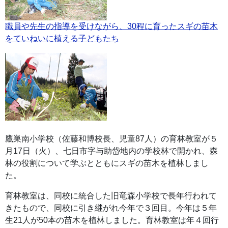
職員や先生の指導を受けながら、30程に育ったスギの苗木
をていねいに植える子どもたち
鷹巣南小学校（佐藤和博校長、児童87人）の育林教室が５
月17日（火）、七日市字与助岱地内の学校林で開かれ、森
林の役割について学ぶとともにスギの苗木を植林しまし
た。
育林教室は、同校に統合した旧竜森小学校で長年行われて
きたもので、同校に引き継がれ今年で３回目。今年は５年
生21人が50本の苗木を植林しました。育林教室は年４回行