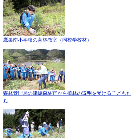
鷹巣南小学校の育林教室（同校学校林）
森林管理局の津嶋森林官から植林の説明を受ける子どもた
ち