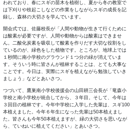
われており、春にスギの苗木を植樹し、夏から冬の教室で
は下刈りや枝起こしなどの作業をしながらスギの成長を記
録し、森林の大切さを学んでいます。
開会式では、佐藤校長が「人間や動物が生きて行くために
は酸素が必要ですが、人間や動物からは酸素はできませ
ん。二酸化炭素を吸収して酸素を作りだす大切な役割をし
ているのが、緑色をした植物です。ところが、地球上では
１秒間に南小学校のグラウンド１つ分の緑が消えていま
す。そういう時に皆さんが植林することは、とても大事な
ことです。今日は、実際にスギを植えながら勉強していき
ましょう」などとあいさつ。
つづいて、鷹巣南小学校後援会の山田耕三会長が「竜森小
学校と南小学校が統合してから、３年目。そして、今年は
３回目の植林です。今年中学校に入学した先輩は、スギ100
本植えました。今年６年生になった先輩は50本植えまし
た。皆さんも今年50本植えますが、緑の大切さを思いなが
ら、ていねいに植えてください」とあいさつ。