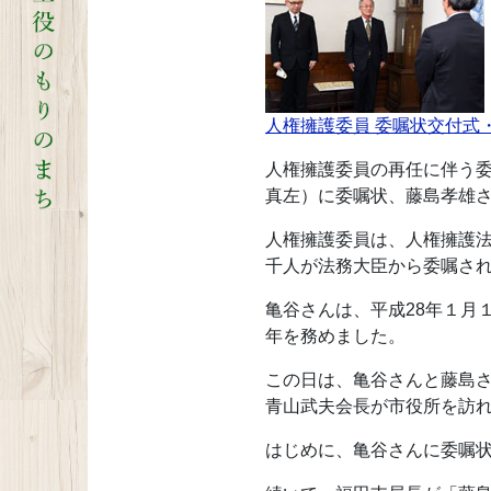
人権擁護委員 委嘱状交付式
人権擁護委員の再任に伴う委
真左）に委嘱状、藤島孝雄
人権擁護委員は、人権擁護
千人が法務大臣から委嘱さ
亀谷さんは、平成28年１月
年を務めました。
この日は、亀谷さんと藤島
青山武夫会長が市役所を訪
はじめに、亀谷さんに委嘱