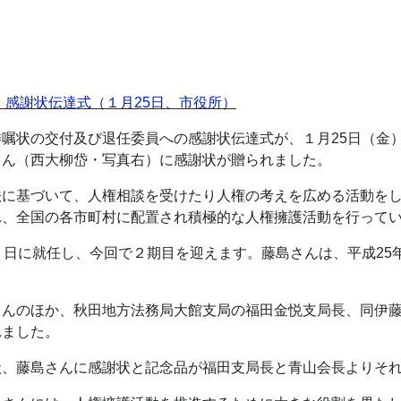
・感謝状伝達式（１月25日、市役所）
嘱状の交付及び退任委員への感謝状伝達式が、１月25日（金
さん（西大柳岱・写真右）に感謝状が贈られました。
法に基づいて、人権相談を受けたり人権の考えを広める活動を
れ、全国の各市町村に配置され積極的な人権擁護活動を行って
１日に就任し、今回で２期目を迎えます。藤島さんは、平成25
さんのほか、秋田地方法務局大館支局の福田金悦支局長、同伊
れました。
状、藤島さんに感謝状と記念品が福田支局長と青山会長よりそ