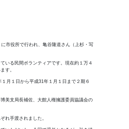
）に市役所で行われ、亀谷隆道さん（上杉・写
している民間ボランティアです。現在約１万４
います。
年１月１日から平成31年１月１日まで２期６
藤博美支局長補佐、大館人権擁護委員協議会の
れぞれ手渡されました。