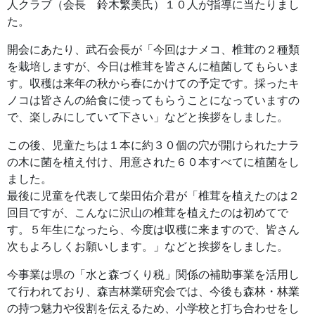
人クラブ（会長 鈴木繁美氏）１０人が指導に当たりまし
た。
開会にあたり、武石会長が「今回はナメコ、椎茸の２種類
を栽培しますが、今日は椎茸を皆さんに植菌してもらいま
す。収穫は来年の秋から春にかけての予定です。採ったキ
ノコは皆さんの給食に使ってもらうことになっていますの
で、楽しみにしていて下さい」などと挨拶をしました。
この後、児童たちは１本に約３０個の穴が開けられたナラ
の木に菌を植え付け、用意された６０本すべてに植菌をし
ました。
最後に児童を代表して柴田佑介君が「椎茸を植えたのは２
回目ですが、こんなに沢山の椎茸を植えたのは初めてで
す。５年生になったら、今度は収穫に来ますので、皆さん
次もよろしくお願いします。」などと挨拶をしました。
今事業は県の「水と森づくり税」関係の補助事業を活用し
て行われており、森吉林業研究会では、今後も森林・林業
の持つ魅力や役割を伝えるため、小学校と打ち合わせをし