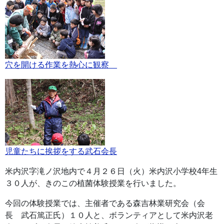
穴を開ける作業を熱心に観察
児童たちに挨拶をする武石会長
米内沢字滝ノ沢地内で４月２６日（火）米内沢小学校4年生
３０人が、きのこの植菌体験授業を行いました。
今回の体験授業では、主催者である森吉林業研究会（会
長 武石篤正氏）１０人と、ボランティアとして米内沢老