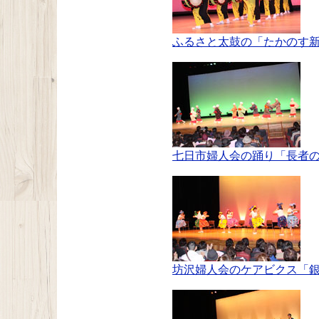
ふるさと太鼓の「たかのす
七日市婦人会の踊り「長者
坊沢婦人会のケアビクス「