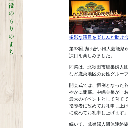
多彩な演目を楽しんだ助け合
第33回助け合い婦人芸能祭
演目を楽しみました。
同祭は、北秋田市鷹巣婦人団
など鷹巣地区の女性グルー
開会式では、恒例となった
やかに開幕。中嶋会長が「お
最大のイベントとして育て
指導者に改めてお礼申し上げ
に改めてお礼申し上げます
続いて、鷹巣婦人団体連絡