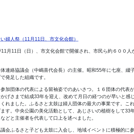
い婦人祭（11月11日、市文化会館）
が11月11日（日）、市文化会館で開催され、市民ら約６００
体連絡協議会（中嶋喜代会長）の主催。昭和55年に七座、綴
プで発足した組織です。
各参加団体の代表による留袖姿でのあいさつ。１６団体の代表
かげさまで結成33年を迎え、改めて月日の経つのが早いと感
てくれました。ふるさと太鼓は婦人団体の最大の事業です。こ
ます。中央公園の美化活動として、あじさいの植樹をして33
」などと主催者を代表して口上を述べました。
協議会ふるさと子ども太鼓に入会し、地域イベントに積極的に