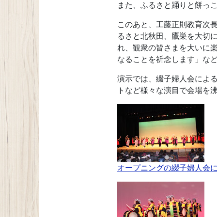
また、ふるさと踊りと餅っ
このあと、工藤正則教育次
るさと北秋田、鷹巣を大切
れ、観衆の皆さまを大いに
なることを祈念します」な
演示では、綴子婦人会によ
トなど様々な演目で会場を
オープニングの綴子婦人会