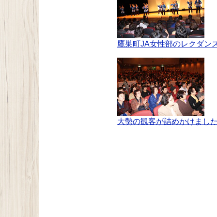
鷹巣町JA女性部のレクダン
大勢の観客が詰めかけまし