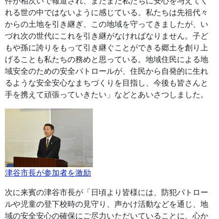
件が相次いで報道され、まだまだ私たちに安心を与えてく
れる世の中ではないように感じている。私たちは先祖代々
からの土地を引き継ぎ、この地域を守ってきましたが、い
づれ次の世代にこれを引き継がなければなりません。子ど
もや孫に誇りをもって引き継ぐことができる郷土を創り上
げることも私たちの務めと思っている。地域住民による地
域安全のための安全パトロールが、住民から自発的に生れ
るような安全安心なまちづくりを目指し、今後も皆さんと
手を携えて頑張っていきたい」などとあいさつしました。
津谷市長が参加者を激励
次に来賓の津谷市長が「日頃より皆様には、防犯パトロー
ルや児童の登下校時の見守り、声かけ活動などを通じ、地
域の安全安心の確保にご尽力いただいていることに、心か