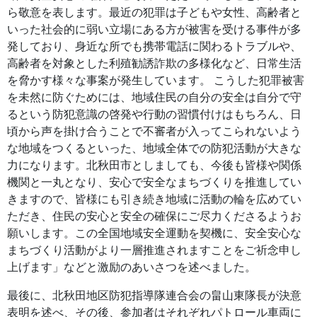
ら敬意を表します。最近の犯罪は子どもや女性、高齢者と
いった社会的に弱い立場にある方が被害を受ける事件が多
発しており、身近な所でも携帯電話に関わるトラブルや、
高齢者を対象とした利殖勧誘詐欺の多様化など、日常生活
を脅かす様々な事案が発生しています。 こうした犯罪被害
を未然に防ぐためには、地域住民の自分の安全は自分で守
るという防犯意識の啓発や行動の習慣付けはもちろん、日
頃から声を掛け合うことで不審者が入ってこられないよう
な地域をつくるといった、地域全体での防犯活動が大きな
力になります。北秋田市としましても、今後も皆様や関係
機関と一丸となり、安心で安全なまちづくりを推進してい
きますので、皆様にも引き続き地域に活動の輪を広めてい
ただき、住民の安心と安全の確保にご尽力くださるようお
願いします。この全国地域安全運動を契機に、安全安心な
まちづくり活動がより一層推進されますことをご祈念申し
上げます」などと激励のあいさつを述べました。
最後に、北秋田地区防犯指導隊連合会の畠山東隊長が決意
表明を述べ、その後、参加者はそれぞれパトロール車両に