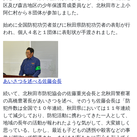
区及び森吉地区の少年保護育成委員など、北秋田市と上小
阿仁村から８団体が参加しました。
始めに全国防犯功労者並びに秋田県防犯功労者の表彰が行
われ、個人４名と１団体に表彰状が手渡されました。
あいさつを述べる佐藤会長
続いて、北秋田市防犯協会の佐藤重光会長と北秋田警察署
の高橋豊署長があいさつを述べ、そのうち佐藤会長は「防
犯件数は全国で１０年連続、秋田県においては１１年連続
して減少しており、防犯活動に携わってきた一人として、
地域の長年の活動が報われたような気がして、大変嬉しく
思っている。しかし、最近も子どもの誘拐や殺害などの事