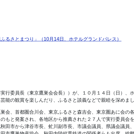
ふるさとまつり」（10月14日、ホテルグランドパレス）
孝実行委員長（東京鷹巣会会長））が、１０月１４日（日）、
土芸能の観賞を楽しんだり、ふるさと談義などで親睦を深めま
鷹巣会、首都圏合川会、東京ふるさと森吉会、東京圏あに会の
えのもと発案され、各地区から推薦された２７人で実行委員会
秋田市から津谷市長、虻川副市長、市議会議員、県議会議員、
秋田市鷹巣物産協会、秋田内陸縦貫鉄道の関係者らも出席。総