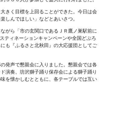
に大きく目標を上回ることができた。今日は会
を楽しんでほしい」などとあいさつ。
しながら「市の玄関口であるＪＲ鷹ノ巣駅前に
デスティネーションキャンペーンや全国どぶろ
んにも『ふるさと北秋田』の大応援団としてご
杯の発声で懇親会に入りました。懇親会では各
ンド演奏、坊沢獅子踊り保存会による獅子踊り
の味を懐かしむとともに、各テーブルでは互い