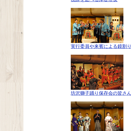
実行委員や来賓による鏡割
坊沢獅子踊り保存会の皆さ