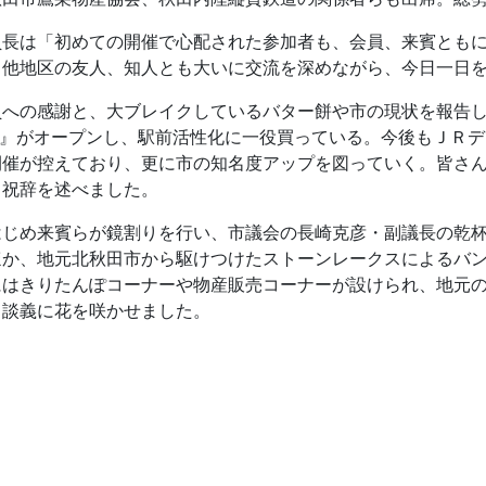
員長は「初めての開催で心配された参加者も、会員、来賓とも
。他地区の友人、知人とも大いに交流を深めながら、今日一日
員への感謝と、大ブレイクしているバター餅や市の現状を報告
７』がオープンし、駅前活性化に一役買っている。今後もＪＲ
開催が控えており、更に市の知名度アップを図っていく。皆さ
と祝辞を述べました。
はじめ来賓らが鏡割りを行い、市議会の長崎克彦・副議長の乾
ほか、地元北秋田市から駆けつけたストーンレークスによるバ
にはきりたんぽコーナーや物産販売コーナーが設けられ、地元
と談義に花を咲かせました。