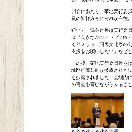
開会にあたり、菊地実行委
員の皆様方それぞれが主役
続いて、津谷市長は実行委
は『えきなかショップ７to
くサミット、国民文化祭の
支援をお願いしたい」など
この後、菊地実行委員長を
地区推薦芸能が披露された
も披露されました。会場内
の再会を喜びながらふるさ
祝辞を述べる津谷市長