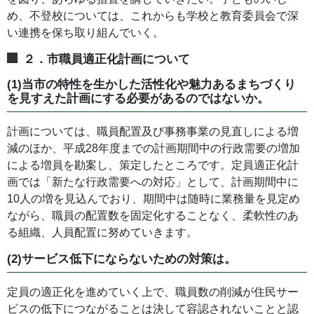
め、不登校については、これからも学校と教育委員会で深
い連携を保ち取り組んでいく。
２．市職員適正化計画について
(1)当市の特性を生かした活性化や魅力あるまちづくり
を見すえた計画にする必要があるのではないか。
計画については、職員配置及び事務事業の見直しによる増
減のほか、平成28年度までの計画期間中の行政需要の増加
による増員を勘案し、策定したところです。定員適正化計
画では「新たな行政需要への対応」として、計画期間中に
10人の増を見込んでおり、期間中は随時に業務量を見定め
ながら、職員の配置数を固定化することなく、柔軟性のあ
る組織、人員配置に努めていきます。
(2)サービス低下にならないための対策は。
定員の適正化を進めていく上で、職員数の削減が住民サー
ビスの低下につながることは決して容認されないことと認