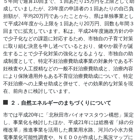
５年間で通算10回まで、１回あたり15万円を上限として助
成していましたが、23年度の申請者の１回あたりの自己負
担額が、平均20万円であったことから、県は単独事業とし
て平成24年度から上限を１回あたり20万円、回数も年間３
回までに拡充しています。私は、平成24年度施政方針の中
で少子化などの課題に対応するため、市独自の子育て対策
に取り組む決意を申し述べているとおり、健やか親子が誕
生することで少子化対策の強化となるような、市独自の助
成制度として、特定不妊治療費助成事業の対象外である不
妊検査や人工授精などの一般不妊治療費助成と、治療内容
により保険適用外もある不育症治療費助成について、特定
不妊治療への上乗せ助成と併せて、その効果的な対策を現
在、前向きに検討しています。
２．自然エネルギーのまちづくりについて
市では平成20年に「北秋田市バイオマスタウン構想」策定
し、事業化を検討したほか、平成21年には総務省「緑の分
権改革」推進事業を活用した農業用水路、河川の小水力発
電事業化可能性調査や、ＮＥＤＯが作成した風況マップに