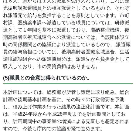
は６人。県からは１人の派遣を受け入れており、これは観
光振興課派遣職員との相互派遣としているもので、それぞ
れ派遣元で給与を負担することを原則としています。市町
村課、医務薬事課へ派遣している職員については、研修派
遣として１年間を基本に派遣しており、滞納整理機構、後
期高齢者医療広域連合への派遣については、当該団体設立
時の関係機関との協議により派遣しているもので、 派遣職
員の給与負担については、後期高齢者医療広域連合、生活
環境施設組合への派遣職員分は、派遣先から負担金として
収入しており、市の実質負担はありません。
(5)職員との合意は得られているのか。
本計画については、総務部が所管し策定に取り組み、総合
計画や後期基本計画を基に、その時々の行政需要を予測
し、積み上げ作業を行った結果の適正化計画です。本計画
は、平成24年度から平成28年度までを計画期間としてお
り、計画期間中の事業量の増減による見直しも想定されま
すので、今後も庁内での協議を経て進めます。