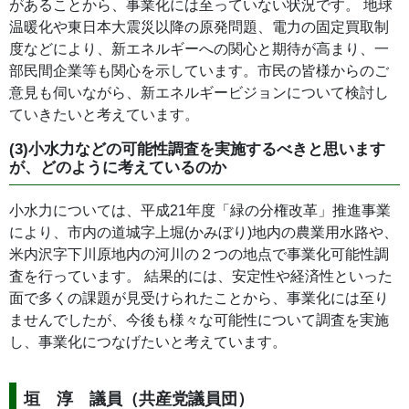
があることから、事業化には至っていない状況です。 地球
温暖化や東日本大震災以降の原発問題、電力の固定買取制
度などにより、新エネルギーへの関心と期待が高まり、一
部民間企業等も関心を示しています。市民の皆様からのご
意見も伺いながら、新エネルギービジョンについて検討し
ていきたいと考えています。
(3)小水力などの可能性調査を実施するべきと思います
が、どのように考えているのか
小水力については、平成21年度「緑の分権改革」推進事業
により、市内の道城字上堀(かみぼり)地内の農業用水路や、
米内沢字下川原地内の河川の２つの地点で事業化可能性調
査を行っています。 結果的には、安定性や経済性といった
面で多くの課題が見受けられたことから、事業化には至り
ませんでしたが、今後も様々な可能性について調査を実施
し、事業化につなげたいと考えています。
垣 淳 議員（共産党議員団）