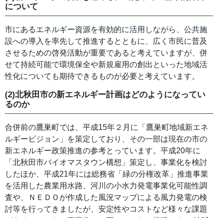
について
市にあるエネルギー資源を有効的に活用しながら、公共施
設への導入を率先して推進するとともに、広く市民に普及
させるための啓発活動が重要であると考えていますが、併
せて持続可能で環境保全や新規雇用の創出といった地域活
性化についても期待できるものが必要と考えています。
(2)北秋田市の新エネルギー計画はどのようになってい
るのか
合併前の鷹巣町では、平成15年２月に「鷹巣町地域新エネ
ルギービジョン」を策定しており、その一部は現在の市の
新エネルギー政策推進の参考とっています。平成20年に
「北秋田市バイオマスタウン構想」策定し、事業化を検討
したほか、平成21年には総務省「緑の分権改革」推進事業
を活用した農業用水路、河川の小水力発電事業化可能性調
査や、ＮＥＤＯが作成した風況マップによる風力発電の検
討等を行ってきましたが、安定性やコストなど様々な課題