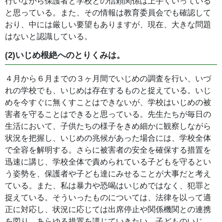
行いながら保護者と学校との信頼関係は上手くいっている
と思っている。また、その情報は教育委員会でも確認して
おり、中には厳しい要望もありますが、現在、大きな問題
はないと認識している。
(2)いじめ根絶へのとりくみは。
４月から６月までの３ヶ月間でいじめの調査を行い、いづ
れの学校でも、いじめは存在するものと捉えている。いじ
めを今すぐに無くすことはできないが、学校はいじめの被
害者を守ることはできると思っている。先生たちが毎日の
生活において、子供たちの様子をきめ細かに観察しながら
状況を把握し、いじめの兆候があった場合には、学校全体
で全容を解明する。さらに被害者の安全を確保する措置を
迅速に講じ、学校全体で責められている子どもを守るとい
う姿勢を、保護者や子ども達にみせることが大事だと考え
ている。また、私は暴力や恐喝はいじめではなく、犯罪と
捉えている。そういったものについては、法律を以って適
正に対応し、状況に応じては出席停止や関係機関との連携
を図り、あらゆる措置を講じていきたい。子どものいじ