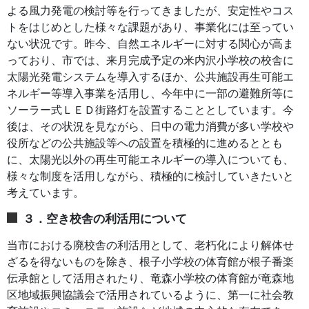
よる風力発電の検討等を行ってきましたが、安定性やコス
トをはじめとした様々な課題があり、事業化には至ってい
ない状況です。昨今、自然エネルギーに対する関心が高ま
っており、市では、来月完成予定の米内沢小学校の校舎に
太陽光発電システムを導入するほか、公共施設再生可能エ
ネルギー等導入事業を活用し、今年中に一部の避難所等に
ソーラー式ＬＥＤ街路灯を設置することとしています。今
後は、その状況を見ながら、日中の電力消費が多い学校や
役所などの公共施設等への設置を積極的に進めるととも
に、太陽光以外の再生可能エネルギーの導入についても、
様々な制度を活用しながら、積極的に検討していきたいと
考えています。
３．空き校舎の利活用について
当市における廃校舎の利活用として、老朽化により解体せ
ざるを得ないものを除き、根子小学校の体育館が根子番楽
伝承館として活用されたり、竜森小学校の体育館が竜森地
区地域振興協議会で活用されているように、第一に社会教