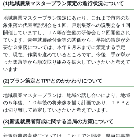
(1)地域農業マスタープラン策定の進行状況について
地域農業マスタープラン策定にあたり、これまで市内の対
象集落の代表者説明会を１回、戸別集落への説明会を４回
開催していますし、ＪＡ等が主催の研修会も２回開催され
ています。青年就農給付金等の関係から、早期の策定が必
要な３集落については、本年９月末までに策定する予定
で、現在、作業を進めているところです。今後、手が挙が
った集落等から順次取り組みを拡大していきたいと考えて
います
(2)プラン策定とTPPとのかかわりについて
地域農業マスタープランは、地域の話し合いにより、地域
の５年後、１０年後の将来像を描く計画であり、ＴＰＰと
は切り離して策定していきたいと考えています。
(3)新規就農者育成に関する当局の方策について
新規就農者育成については、これまでと同様、県単独事業