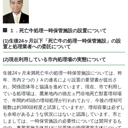
１．死亡牛処理一時保管施設の設置について
(1)生後24ヶ月以下「死亡牛の処理一時保管施設」の設
置と処理業者への委託について
(2)現在利用している市内処理場の実態について
生後24ヶ月未満死亡牛の処理一時保管施設については、昨
年、市内２つのＪＡの連名により設置の要望書が提出さ
れ、関係団体等と協議を進めています。現在、市で利用し
ている処理場は、鷹巣地内の徳左ェ門谷地死亡獣畜埋却場
で、年間約45頭の埋却処理が行われており、今後の埋却可
能数は約380頭程度と試算していますが、埋却容量は必ずし
も余裕があるような状況にはないと認識しています。市と
しましては、一時保管施設の必要性については賛同するも
のの、事業実施主体並びに設置後の管理運営主体について