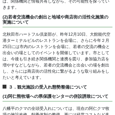
は、関係機関と情報共有しながら、その可能性を探ってい
きます。
(2)若者交流機会の創出と地域や商店街の活性化施策の
実施について
北秋田市ハートフル倶楽部が、昨年12月10日、大館能代空
港ターミナルビルのレストランを会場に、さらに今年２月
25日には市内のレストランを会場に、若者の交流の機会と
出会いの場としてのイベントを開催しています。市として
は、今後も引き続き関係機関と連携を図り、参加協力店を
増やすなどしながら、若者の交流機会と出会いの場を創出
し、さらには商店街の活性化に繋がるような取り組みをし
たいと考えています。
３．観光施設の受入れ態勢整備について
(1)阿仁熊牧場への県保護センターの併設誘致について
八幡平のクマの全頭受入れについては、現在の阿仁クマ牧
場の施設改修、飼養体制の整備、更には経営コストなど多