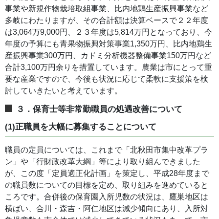
事業や新規作物栽培取組事業、比内地鶏生産振興事業など
多岐にわたりますが、その合計額は決算ベースで２２年度
は3,064万9,000円、２３年度は5,814万円となっており、今
年度の予算にも青果物振興対策事業1,350万円、比内地鶏生
産振興事業300万円、カドミ分析機器整備事業150万円など
合計3,100万円余りを措置しています。農業は市にとって重
要な産業ですので、今後も状況に応じて柔軟に支援策を検
討していきたいと考えています。
３．保育士等非常勤職員の処遇改善について
(1)正職員を大幅に募集することについて
職員の定員については、これまで「北秋田市集中改革プラ
ン」や「行財政改革大綱」等により取り組んできました
が、この度「定員適正化計画」を策定し、平成28年度まで
の職員数についての目標を定め、取り組みを進めていると
ころです。合併後の保育園入所児数の状況は、鷹巣地区は
横ばい、合川・森吉・阿仁地区は減少傾向にあり、入所対