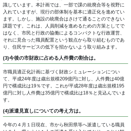
識しています。本計画では、一部で課の統廃合等を視野に
入れていますが、現行の部体制を基本に適正化を進めてい
ます。しかし、施設の統廃合はさけて通ることのできない
課題です。これは、人員削減を進めるための方策としてで
はなく、市民と行政の協働によるコンパクトな行政運営、
それに見合った職員配置という観点から取り組むものであ
り、住民サービスの低下を招かないよう取り組みます。
(3)今後の市財政に占める人件費の割合は。
市職員適正化計画に基づく財政シミュレーションについ
て、平成24年度は歳出規模209億円に対し、人件費は40億
円で構成比は19％です。これが平成28年度は歳出規模195
億円に対し人件費は35億円で構成比は18％と見込んでいま
す。
(4)派遣見直しについての考え方は。
今年の４月１日現在、市から秋田県等へ派遣している職員