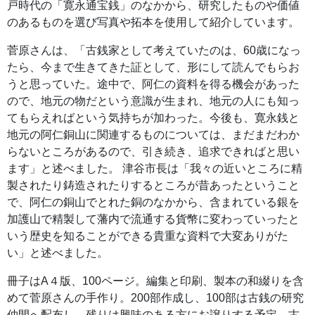
戸時代の「寛永通宝銭」のなかから、研究したものや価値
のあるものを選び写真や拓本を使用して紹介しています。
菅原さんは、「古銭家として考えていたのは、60歳になっ
たら、今まで生きてきた証として、形にして読んでもらお
うと思っていた。途中で、阿仁の資料を得る機会があった
ので、地元の物だという意識が生まれ、地元の人にも知っ
てもらえればという気持ちが加わった。今後も、寛永銭と
地元の阿仁銅山に関連するものについては、まだまだわか
らないところがあるので、引き続き、追求できればと思い
ます」と述べました。 津谷市長は「我々の近いところに精
製されたり鋳造されたりするところが昔あったということ
で、阿仁の銅山でとれた銅のなかから、含まれている銀を
加護山で精製して藩内で流通する貨幣に変わっていったと
いう歴史を知ることができる貴重な資料で大変ありがた
い」と述べました。
冊子はA４版、100ページ。編集と印刷、製本の和綴りを含
めて菅原さんの手作り。200部作成し、100部は古銭の研究
仲間へ配布し、残りは興味のある方にお譲りする予定。古