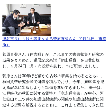
津谷市長に古銭の説明をする菅原直登さん（9月24日、市役
所）
菅原直登さん（住吉町）が、これまでの古銭収集と研究の
成果をまとめた、還暦記念泉譜「銅山通寶」を自費出版
し、９月24日（月）市役所を訪れ、市に寄贈しました。
菅原さんは30年ほど前から古銭の収集を始めるとともに、
秋田貨幣研究会等で研鑽を積んでおり、今年、満60歳を迎
える記念に出版しようと準備を進めてきました。 冊子は、
江戸時代の秋田に関する貨幣と「寛永通宝銭」が中心。阿
仁鉱山と二ツ井の加護山製錬所の関係や加護山製錬所に関
連する貨幣を解説するとともに、これまで収集してきた江