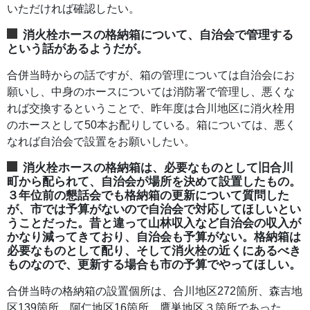
いただければ確認したい。
消火栓ホースの格納箱について、自治会で管理する
という話があるようだが。
合併当時からの話ですが、箱の管理については自治会にお
願いし、中身のホースについては消防署で管理し、悪くな
れば交換するということで、昨年度は合川地区に消火栓用
のホースとして50本お配りしている。箱については、悪く
なれば自治会で設置をお願いしたい。
消火栓ホースの格納箱は、必要なものとして旧合川
町から配られて、自治会が場所を決めて設置したもの。
３年位前の懇話会でも格納箱の更新について質問した
が、市では予算がないので自治会で対応してほしいとい
うことだった。昔と違って山林収入など自治会の収入が
かなり減ってきており、自治会も予算がない。格納箱は
必要なものとして配り、そして消火栓の近くにあるべき
ものなので、更新する場合も市の予算でやってほしい。
合併当時の格納箱の設置個所は、合川地区272箇所、森吉地
区139箇所、阿仁地区16箇所、鷹巣地区３箇所であった。