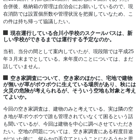
合併後、格納箱の管理は自治会にお願いしているので、現
在消防では設置個所数や管理状況を把握していなため、こ
の件は持ち帰って協議したい。
現在運行している合川小学校のスクールバスは、新
しい学校ができるまでは運行する予定なのか。
当初、当分の間として案内していたが、現段階では平成25
年３月末までとしている。来年度のことについては、まだ
話していません。
空き家調査について、空き家のほかに、宅地で建物
が無いが草がボウボウに生えている場所があり、秋には
火災の危険が考えられるが、そういう空地も対象と考え
てよいか。
今回の空き家調査は、建物のみと考えている。実は隣の空
き地が草ボウボウで誰も管理されていなくて困るという話
も聞いているが、今回は建物を中心に調べさせていただき
たい。空地の問題については、空き家調査にある程度目途
がついた後に、何らかの手立てということになろうかと思