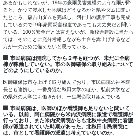
あるかもしれないが、19年の豪雨災害規模のような雨が降
ると、かつて浸水した地域はどうなるかと県やダムに聞い
たところ、森吉山ダムも完成し、阿仁川の護岸工事も完成
しているので19年豪雨災害程度であっても大丈夫だと聞い
ている。100％安全だとは言えないが、新校舎建設に当たっ
ては、そのことに充分考慮しながら土台を嵩上げするなど
万が一のために備えたいと思っている。
市民病院は開院してから２年も経つが、未だに全病
棟が稼働していない。市の医師確保の取り組みについて
どのようにしているのか。
医師確保は市を上げて取り組んでおり、市民病院の神谷院
長とも連携し、一番身近な秋田大学のほか、弘前大学など
の県外の大学にも働きかけ、一生懸命取り組んでいる。
市民病院は、医師のほか看護師も足りないと聞いて
いる。以前、阿仁病院から米内沢病院に派遣で看護師が
行っており、また米内沢病院からも北秋中央病院に看護
師が派遣されていた時期があった。北秋田市民病院に
は、市として看護師の派遣は考えていないのか。