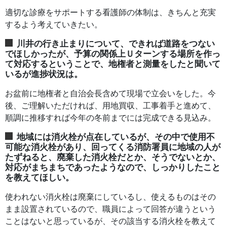
適切な診療をサポートする看護師の体制は、きちんと充実
するよう考えていきたい。
川井の行き止まりについて、できれば道路をつない
でほしかったが、予算の関係上Ｕターンする場所を作っ
て対応するということで、地権者と測量をしたと聞いて
いるが進捗状況は。
お盆前に地権者と自治会長含めて現場で立会いをした。今
後、ご理解いただければ、用地買収、工事着手と進めて、
順調に推移すれば今年の冬前までには完成できる見込み。
地域には消火栓が点在しているが、その中で使用不
可能な消火栓があり、回ってくる消防署員に地域の人が
たずねると、廃棄した消火栓だとか、そうでないとか、
対応がまちまちであったようなので、しっかりしたこと
を教えてほしい。
使われない消火栓は廃棄にしているし、使えるものはその
まま設置されているので、職員によって回答が違うという
ことはないと思っているが、その該当する消火栓を教えて