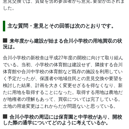
意見交換では、質疑を含め参加者から意見､要望が出されま
した。
主な質問・意見とその回答は次のとおりです。
来年度から建設が始まる合川小学校の用地買収の状
況は。
合川小学校の新校舎は平成27年度の開校に向けて取り組ん
でいる。当初、小学校の体育館は建設せず、隣接する合川
体育館や合川中学校の体育館など既存の施設を利用してい
く予定だったが、保護者や地域住民との意見交換や要望を
検討した結果、計画を大きく変更せざるを得なくなり、新
たに用地を取得することになった。取得する用地は農地だ
が地権者の理解もあって、買収については完了している。
土地の用途変更はこれからだが問題ないと思っている。
合川小学校の周辺には保育園と中学校があり、開校
した際の通学についてどのように考えているか。