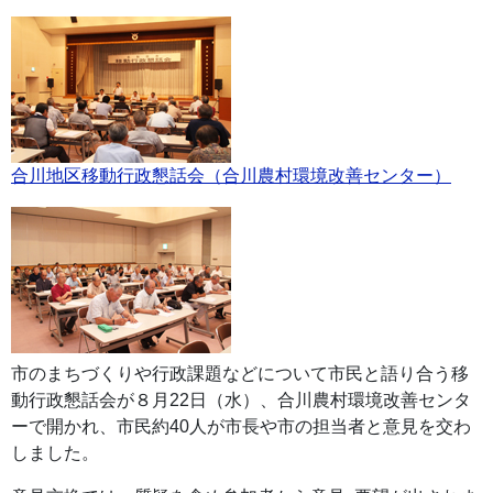
合川地区移動行政懇話会（合川農村環境改善センター）
市のまちづくりや行政課題などについて市民と語り合う移
動行政懇話会が８月22日（水）、合川農村環境改善センタ
ーで開かれ、市民約40人が市長や市の担当者と意見を交わ
しました。