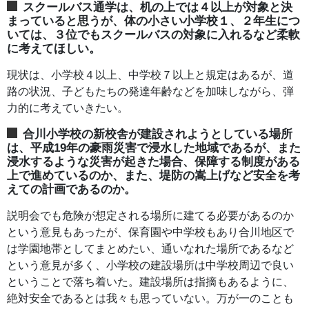
スクールバス通学は、机の上では４以上が対象と決
まっていると思うが、体の小さい小学校１、２年生につ
いては、３位でもスクールバスの対象に入れるなど柔軟
に考えてほしい。
現状は、小学校４以上、中学校７以上と規定はあるが、道
路の状況、子どもたちの発達年齢などを加味しながら、弾
力的に考えていきたい。
合川小学校の新校舎が建設されようとしている場所
は、平成19年の豪雨災害で浸水した地域であるが、また
浸水するような災害が起きた場合、保障する制度がある
上で進めているのか、また、堤防の嵩上げなど安全を考
えての計画であるのか。
説明会でも危険が想定される場所に建てる必要があるのか
という意見もあったが、保育園や中学校もあり合川地区で
は学園地帯としてまとめたい、通いなれた場所であるなど
という意見が多く、小学校の建設場所は中学校周辺で良い
ということで落ち着いた。建設場所は指摘もあるように、
絶対安全であるとは我々も思っていない。万が一のことも