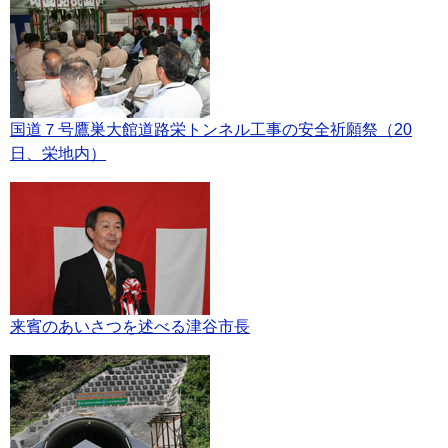
国道７号鷹巣大館道路栄トンネル工事の安全祈願祭（20
日、栄地内）
来賓のあいさつを述べる津谷市長