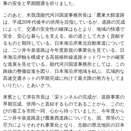
事の安全と早期開通を祈りました。
このあと、木我茂能代河川国道事務所長は「鷹巣大館道路
は、平成20年代後半の供用を目指しているが、道路の完成
によって、交通の安全性の確保はもとより、地域の快適で
安全、安心な暮らしを支える、命の道として大きく貢献す
るものと期待している。日本海沿岸東北自動車道について
は、二ツ井今泉道路は今年度新規の事業化を見ている。日
本海沿岸軸を構成する高規格幹線道路ネットワークの確実
な進展を見せている。能代河川国道事務所としては、この
路線の整備促進を図り、日本海沿岸地域を結ぶ、広域的な
高速交通ネットの早期完成に向けて最大限の努力をしてま
いりたい」とあいさつ。
来賓として津谷市長は「栄トンネルの完成が、道路事業の
早期完成、併用へと直結するものであることから、このた
びの着工を市民一同、心から待っていました。今年度から
二ツ井今泉道路及び鷹巣西道路についても、国、県等のご
尽力によりそれぞれ事業化となり、念願の県北地区の日本