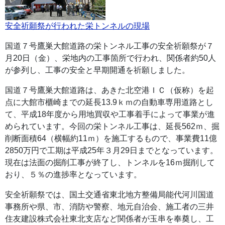
安全祈願祭が行われた栄トンネルの現場
国道７号鷹巣大館道路の栄トンネル工事の安全祈願祭が７
月20日（金）、栄地内の工事箇所で行われ、関係者約50人
が参列し、工事の安全と早期開通を祈願しました。
国道７号鷹巣大館道路は、あきた北空港ＩＣ（仮称）を起
点に大館市櫃崎までの延長13.9ｋｍの自動車専用道路とし
て、平成18年度から用地買収や工事着手によって事業が進
められています。今回の栄トンネル工事は、延長562ｍ、掘
削断面積64（横幅約11ｍ）を施工するもので、事業費11億
2850万円で工期は平成25年３月29日までとなっています。
現在は法面の掘削工事が終了し、トンネルを16ｍ掘削して
おり、５％の進捗率となっています。
安全祈願祭では、国土交通省東北地方整備局能代河川国道
事務所や県、市、消防や警察、地元自治会、施工者の三井
住友建設株式会社東北支店など関係者が玉串を奉奠し、工