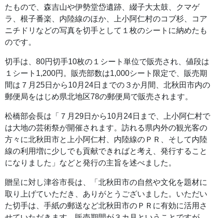
たもので、森吉山や伊勢堂岱遺跡、綴子大太鼓、クマゲ
ラ、根子番楽、内陸線のほか、上小阿仁村のコブ杉、コア
ニチドリなどの写真を切手として１枚のシートに納めたも
のです。
切手は、80円切手10枚の１シート単位で販売され、値段は
１シート1,200円。販売部数は1,000シート限定で、販売期
間は７月25日から10月24日までの３か月間、北秋田市内の
郵便局をはじめ県北地区78の郵便局で販売されます。
松橋部会長は「７月29日から10月24日まで、上小阿仁村で
は大地の芸術祭が開催されます。訪れる県内外の観光客の
方々に北秋田市と上小阿仁村、内陸線のＰＲ、そして内陸
線の利用増に少しでも貢献できればと考え、発行すること
になりました」などと発行の主旨を述べました。
贈呈に対し津谷市長は、「北秋田市の自然や文化を題材に
取り上げていただき、ありがとうございました。いただい
た切手は、手紙の郵送など北秋田市のＰＲに有効に活用さ
せていただきます。販売期間が３カ月ということですが、