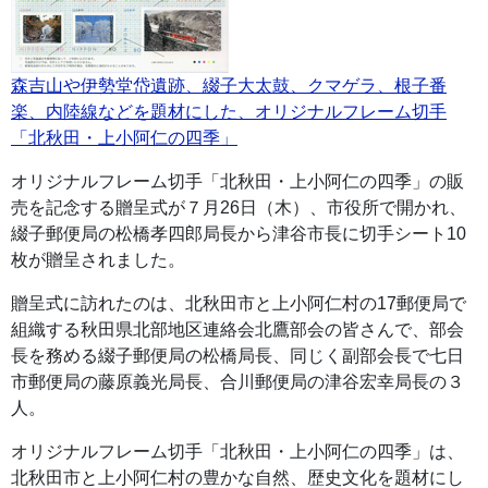
森吉山や伊勢堂岱遺跡、綴子大太鼓、クマゲラ、根子番
楽、内陸線などを題材にした、オリジナルフレーム切手
「北秋田・上小阿仁の四季」
オリジナルフレーム切手「北秋田・上小阿仁の四季」の販
売を記念する贈呈式が７月26日（木）、市役所で開かれ、
綴子郵便局の松橋孝四郎局長から津谷市長に切手シート10
枚が贈呈されました。
贈呈式に訪れたのは、北秋田市と上小阿仁村の17郵便局で
組織する秋田県北部地区連絡会北鷹部会の皆さんで、部会
長を務める綴子郵便局の松橋局長、同じく副部会長で七日
市郵便局の藤原義光局長、合川郵便局の津谷宏幸局長の３
人。
オリジナルフレーム切手「北秋田・上小阿仁の四季」は、
北秋田市と上小阿仁村の豊かな自然、歴史文化を題材にし