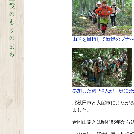
山頂を目指して新緑のブナ
参加した約150人が、班に
北秋田市と大館市にまたがる
ました。
合同山開きは昭和63年から
この日は、好天に恵まれ絶好