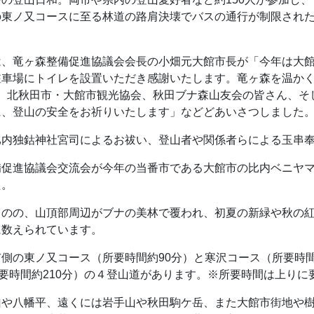
の東ノ又コースに至る林道の路肩決壊でバスの通行が制限され
は、竜ヶ森整備促進協議会会長の小畑元大館市長が「今年は大
駐車場にトイレを設置いただき感謝いたします。竜ヶ森を温か
会、北秋田市・大館市観光協会、秋田ブナ森山友会の皆さん、そ
に、登山の安全をお祈りいたします」などどあいさつしました
比内独鈷神社宮司によるお祓い、登山者や関係者らによる玉串
備促進協議会交流会が今年の当番市である大館市の比内ベニヤ
た。
のの、山頂部周辺がブナの美林で覆われ、初夏の新緑や秋の紅
に数えられています。
側の東ノ又コース（所要時間約90分）と寒沢コース（所要時間
所要時間約210分）の４登山道があります。※所要時間は上りに
山や八幡平、遠くには岩手山や秋田駒ケ岳、また大館市街地や