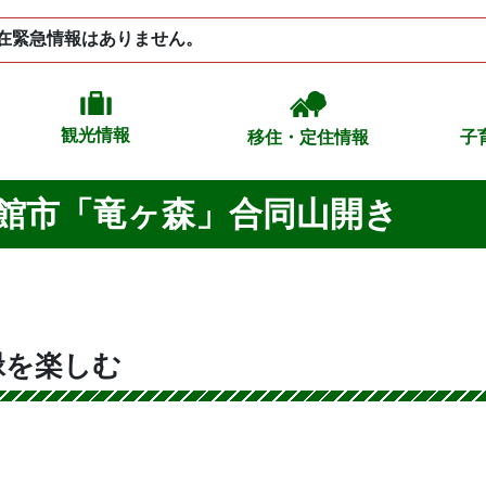
在緊急情報はありません。
観光情報
移住・定住情報
子
館市「竜ヶ森」合同山開き
緑を楽しむ