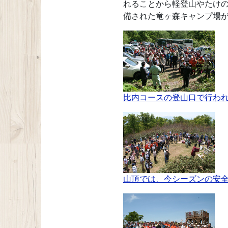
れることから軽登山やたけ
備された竜ヶ森キャンプ場
比内コースの登山口で行わ
山頂では、今シーズンの安