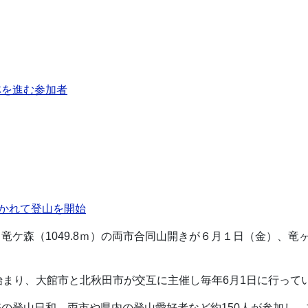
林を進む参加者
分かれて登山を開始
竜ケ森（1049.8ｍ）の両市合同山開きが６月１日（金）、
始まり、大館市と北秋田市が交互に主催し毎年6月1日に行って
の登山日和。両市や県内の登山愛好者など約150人が参加し