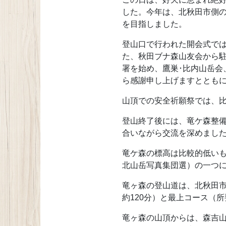
した。今年は、北秋田市側
を目指しました。
登山口で行われた開会式で
た、秋田ブナ森山友会から
署を始め、鷹巣･比内山岳
ら感謝申し上げますととも
山頂での安全祈願祭では、
登山終了後には、竜ケ森整
合いながら交流を深めまし
竜ケ森の標高は比較的低いも
北山岳写真集団選）の一つ
竜ヶ森の登山道は、北秋田市
約120分）と最上コース（
竜ヶ森の山頂からは、森吉