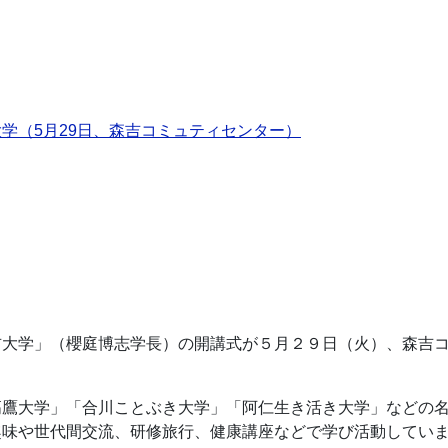
学（5月29日、森吉コミュティセンター）
吉大学」（櫻庭博志学長）の開講式が５月２９日（火）、森吉
高鷹大学」「合川ことぶき大学」「阿仁生き活き大学」などの
趣味や世代間交流、研修旅行、健康講座などで学び活動してい