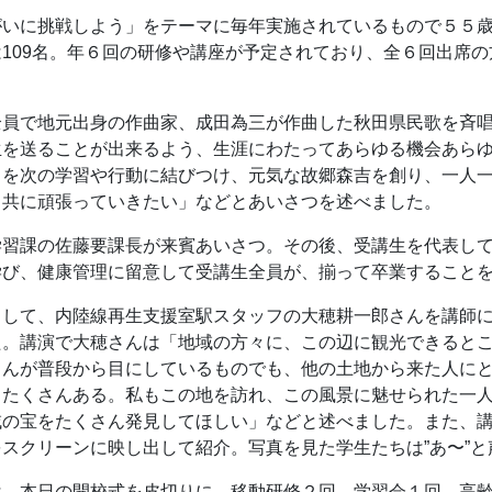
がいに挑戦しよう」をテーマに毎年実施されているもので５５
109名。年６回の研修や講座が予定されており、全６回出席
全員で地元出身の作曲家、成田為三が作曲した秋田県民歌を斉
生を送ることが出来るよう、生涯にわたってあらゆる機会あら
とを次の学習や行動に結びつけ、元気な故郷森吉を創り、一人
と共に頑張っていきたい」などとあいさつを述べました。
学習課の佐藤要課長が来賓あいさつ。その後、受講生を代表し
学び、健康管理に留意して受講生全員が、揃って卒業すること
として、内陸線再生支援室駅スタッフの大穂耕一郎さんを講師
。講演で大穂さんは「地域の方々に、この辺に観光できるとこ
さんが普段から目にしているものでも、他の土地から来た人に
もたくさんある。私もこの地を訪れ、この風景に魅せられた一
域の宝をたくさん発見してほしい」などと述べました。また、
スクリーンに映し出して紹介。写真を見た学生たちは”あ〜”
は、本日の開校式を皮切りに、移動研修２回、学習会１回、高