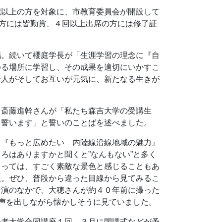
歳以上の方を対象に、市教育委員会が開設して
の方には皆勤賞、４回以上出席の方には修了証
唱。続いて櫻庭学長が「生涯学習の理念に『自
ゆる場所に学習し、その成果を適切にいかすこ
一人がそしてお互いが元気に、新たなる生きが
て斎藤進幹さんが「私たち森吉大学の受講生
を誓います」と誓いのことばを述べました。
に『もっと広めたい 内陸線沿線地域の魅力』
ろはありますかと聞くと”なんもない”と多く
とっては、すごく素敵な景色と感じることもあ
人。ぜひ、普段から違った目線から見てみるこ
講演のなかで、大穂さんが約４０年前に撮った
と声を出しながら懐かしそうに見ていました。
齢者大学合同講座１回、３月に閉講式などが予