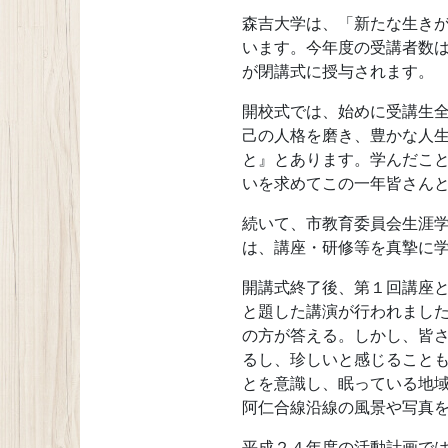
森吉大学は、「新たな生き
います。今年度の受講者数は
が閉講式に授与されます。
開校式では、始めに受講生
己の人格を磨き、豊かな人
と』とあります。学んだこ
いを求めてこの一年皆さん
続いて、市教育委員会生涯
は、講座・研修等を真摯に
開講式終了後、第１回講座
と題した講演が行われました
の方が答える。しかし、皆
るし、珍しいと感じること
とを意識し、眠っている地
阿仁合線沿線の風景や写真を
平成２４年度の活動計画で