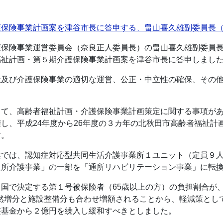
護保険事業計画案を津谷市長に答申する、畠山喜久雄副委員長
保険事業運営委員会（奈良正人委員長）の畠山喜久雄副委員長
福祉計画・第５期介護保険事業計画案を津谷市長に答申しまし
祉及び介護保険事業の適切な運営、公正・中立性の確保、その
て、高齢者福祉計画・介護保険事業計画策定に関する事項があり、
し、平成24年度から26年度の３カ年の北秋田市高齢者福祉計
す。
案では、認知症対応型共同生活介護事業所１ユニット（定員９
所介護事業」の一部を「通所リハビリテーション事業」に転換
国で決定する第１号被保険者（65歳以上の方）の負担割合が、
自然増分と施設整備分も合わせ増額されることから、軽減策として
整基金から２億円を繰入し緩和すべきとしました。