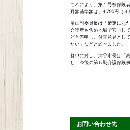
これにより、第１号被保険
月額基準額は、4,795円（
畠山副委員長は「策定にあ
介護者も含め地域で安心し
どと答申し、付帯意見とし
たい」などと述べました。
答申に対し、津谷市長は「
し、今後の第５期介護保険
お問い合わせ先