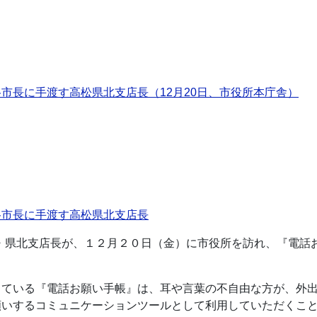
市長に手渡す高松県北支店長（12月20日、市役所本庁舎）
谷市長に手渡す高松県北支店長
志・県北支店長が、１２月２０日（金）に市役所を訪れ、『電話
している『電話お願い手帳』は、耳や言葉の不自由な方が、外
願いするコミュニケーションツールとして利用していただくこ