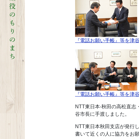
『電話お願い手帳』等を津谷
『電話お願い手帳』等を津
NTT東日本-秋田の高松直
谷市長に手渡しました。
NTT東日本秋田支店が発行
書いて近くの人に協力をお