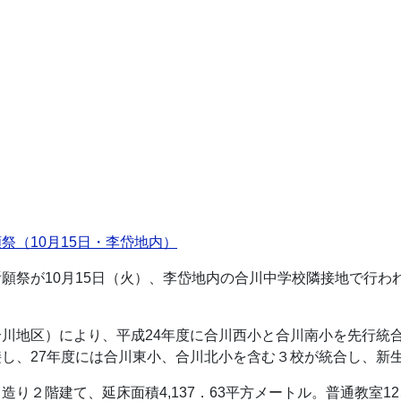
祭（10月15日・李岱地内）
願祭が10月15日（火）、李岱地内の合川中学校隣接地で行わ
川地区）により、平成24年度に合川西小と合川南小を先行統
し、27年度には合川東小、合川北小を含む３校が統合し、新
造り２階建て、延床面積4,137．63平方メートル。普通教室