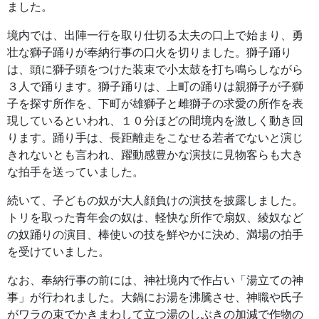
ました。
境内では、出陣一行を取り仕切る太夫の口上で始まり、勇
壮な獅子踊りが奉納行事の口火を切りました。獅子踊り
は、頭に獅子頭をつけた装束で小太鼓を打ち鳴らしながら
３人で踊ります。獅子踊りは、上町の踊りは親獅子が子獅
子を探す所作を、下町が雄獅子と雌獅子の求愛の所作を表
現しているといわれ、１０分ほどの間境内を激しく動き回
ります。踊り手は、長距離走をこなせる若者でないと演じ
きれないとも言われ、躍動感豊かな演技に見物客らも大き
な拍手を送っていました。
続いて、子どもの奴が大人顔負けの演技を披露しました。
トリを取った青年会の奴は、軽快な所作で扇奴、綾奴など
の奴踊りの演目、棒使いの技を鮮やかに決め、満場の拍手
を受けていました。
なお、奉納行事の前には、神社境内で作占い「湯立ての神
事」が行われました。大鍋にお湯を沸騰させ、神職や氏子
がワラの束でかきまわして立つ湯のしぶきの加減で作物の