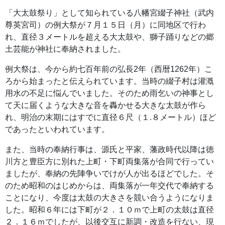
「大太鼓祭り」として知られている八幡宮綴子神社（武内
尊英宮司）の例大祭が７月１５日（月）に同地区で行わ
れ、直径３メートルを超える大太鼓や、獅子踊りなどの郷
土芸能が神社に奉納されました。
例大祭は、今から約七百年前の弘長2年（西暦1262年）こ
ろから始まったと伝えられています。当時の綴子村は灌漑
用水の不足に悩んでいました。そのため雨乞いの神事とし
て天に届くような大きな音を轟かせる大きな太鼓が作ら
れ、明治の末期にはすでに直径６尺（１.８メートル）ほど
であったといわれています。
また、当時の奉納行事は、源氏と平家、藩政時代以降は徳
川方と豊臣方に別れた上町・下町両集落が合同で行ってい
ましたが、奉納の先陣争いでけが人が出るほどでした。そ
のため昭和のはじめからは、両集落が一年交代で奉納する
ことになり、今度は太鼓の大きさを競い合うようになりま
した。昭和６年には下町が２．１０ｍで上町の太鼓は直径
２．１６ｍでしたが、以後交互に新調・改造を行ない、現