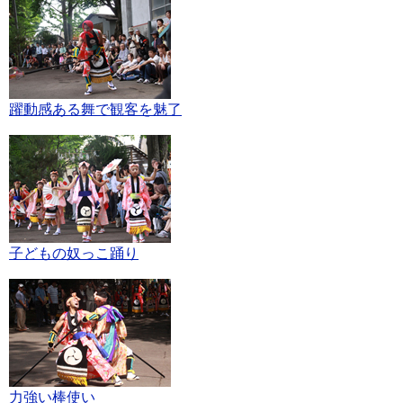
躍動感ある舞で観客を魅了
子どもの奴っこ踊り
力強い棒使い