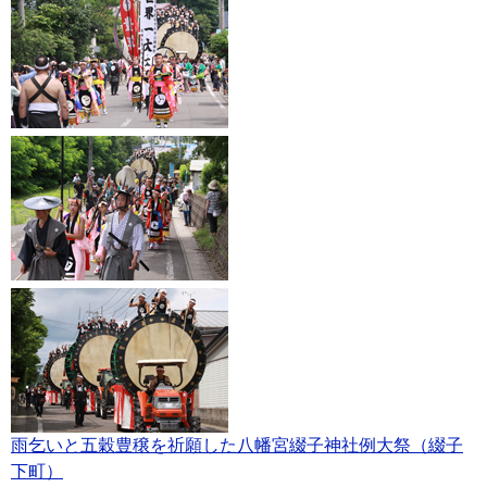
雨乞いと五穀豊穣を祈願した八幡宮綴子神社例大祭（綴子
下町）