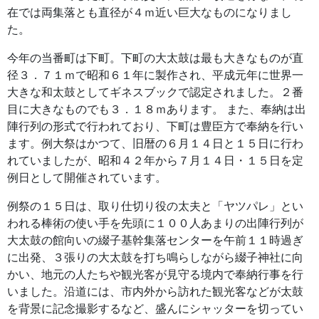
在では両集落とも直径が４ｍ近い巨大なものになりまし
た。
今年の当番町は下町。下町の大太鼓は最も大きなものが直
径３．７１ｍで昭和６１年に製作され、平成元年に世界一
大きな和太鼓としてギネスブックで認定されました。２番
目に大きなものでも３．１８ｍあります。 また、奉納は出
陣行列の形式で行われており、下町は豊臣方で奉納を行い
ます。例大祭はかつて、旧暦の６月１４日と１５日に行わ
れていましたが、昭和４２年から７月１４日・１５日を定
例日として開催されています。
例祭の１５日は、取り仕切り役の太夫と「ヤツパレ」とい
われる棒術の使い手を先頭に１００人あまりの出陣行列が
大太鼓の館向いの綴子基幹集落センターを午前１１時過ぎ
に出発、３張りの大太鼓を打ち鳴らしながら綴子神社に向
かい、地元の人たちや観光客が見守る境内で奉納行事を行
いました。沿道には、市内外から訪れた観光客などが太鼓
を背景に記念撮影するなど、盛んにシャッターを切ってい