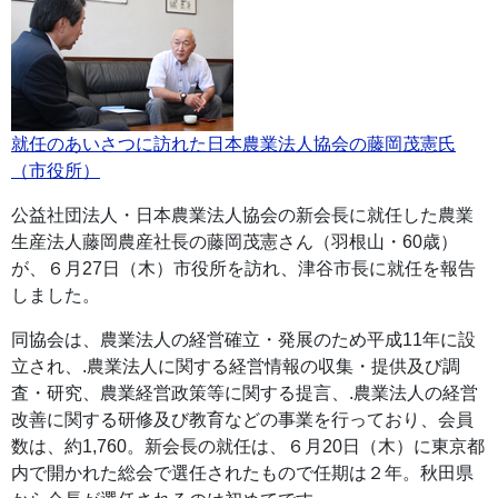
就任のあいさつに訪れた日本農業法人協会の藤岡茂憲氏
（市役所）
公益社団法人・日本農業法人協会の新会長に就任した農業
生産法人藤岡農産社長の藤岡茂憲さん（羽根山・60歳）
が、６月27日（木）市役所を訪れ、津谷市長に就任を報告
しました。
同協会は、農業法人の経営確立・発展のため平成11年に設
立され、.農業法人に関する経営情報の収集・提供及び調
査・研究、農業経営政策等に関する提言、.農業法人の経営
改善に関する研修及び教育などの事業を行っており、会員
数は、約1,760。新会長の就任は、６月20日（木）に東京都
内で開かれた総会で選任されたもので任期は２年。秋田県