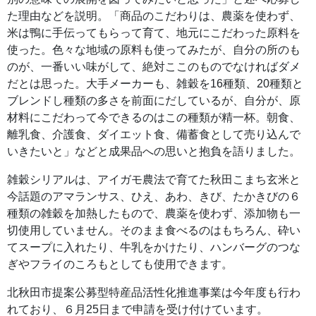
た理由などを説明。「商品のこだわりは、農薬を使わず、
米は鴨に手伝ってもらって育て、地元にこだわった原料を
使った。色々な地域の原料も使ってみたが、自分の所のも
のが、一番いい味がして、絶対ここのものでなければダメ
だとは思った。大手メーカーも、雑穀を16種類、20種類と
ブレンドし種類の多さを前面にだしているが、自分が、原
材料にこだわって今できるのはこの種類が精一杯。朝食、
離乳食、介護食、ダイエット食、備蓄食として売り込んで
いきたいと」などと成果品への思いと抱負を語りました。
雑穀シリアルは、アイガモ農法で育てた秋田こまち玄米と
今話題のアマランサス、ひえ、あわ、きび、たかきびの６
種類の雑穀を加熱したもので、農薬を使わず、添加物も一
切使用していません。そのまま食べるのはもちろん、砕い
てスープに入れたり、牛乳をかけたり、ハンバーグのつな
ぎやフライのころもとしても使用できます。
北秋田市提案公募型特産品活性化推進事業は今年度も行わ
れており、６月25日まで申請を受け付けています。