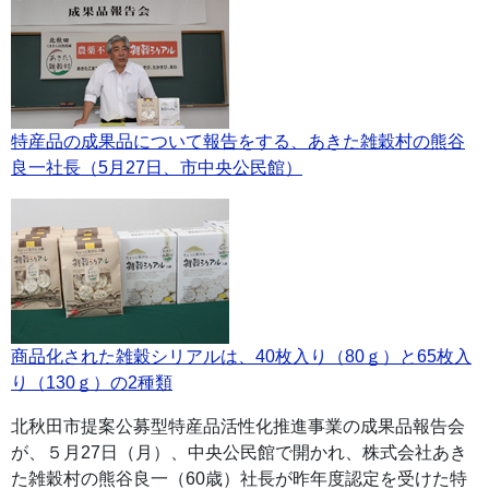
特産品の成果品について報告をする、あきた雑穀村の熊谷
良一社長（5月27日、市中央公民館）
商品化された雑穀シリアルは、40枚入り（80ｇ）と65枚入
り（130ｇ）の2種類
北秋田市提案公募型特産品活性化推進事業の成果品報告会
が、５月27日（月）、中央公民館で開かれ、株式会社あき
た雑穀村の熊谷良一（60歳）社長が昨年度認定を受けた特