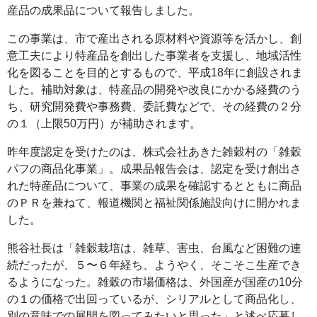
産品の成果品について報告しました。
この事業は、市で産出される原材料や資源等を活かし、創
意工夫により特産品を創出した事業者を支援し、地域活性
化を図ることを目的とするもので、平成18年に創設されま
した。補助対象は、特産品の開発や改良にかかる経費のう
ち、研究開発費や事務費、委託費などで、その経費の２分
の１（上限50万円）が補助されます。
昨年度認定を受けたのは、株式会社あきた雑穀村の「雑穀
パフの商品化事業」。成果品報告会は、認定を受け創出さ
れた特産品について、事業の成果を確認するとともに商品
のＰＲを兼ねて、報道機関と福祉関係施設向けに開かれま
した。
熊谷社長は「雑穀栽培は、雑草、害虫、台風など困難の連
続だったが、５〜６年経ち、ようやく、そこそこ生産でき
るようになった。雑穀の市場価格は、外国産が国産の10分
の１の価格で出回っているが、シリアルとして商品化し、
別の意味での展開を図ってみたいと思った」と述べ応募し