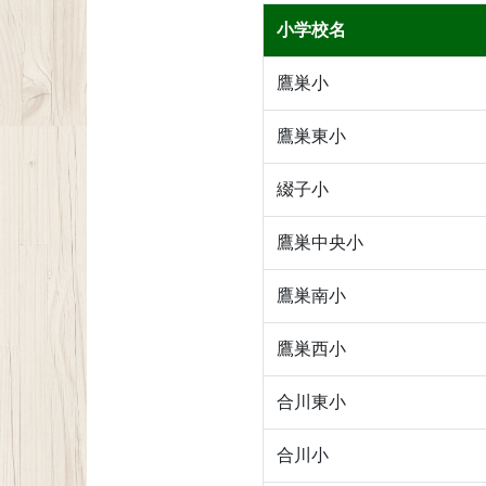
小学校名
鷹巣小
鷹巣東小
綴子小
鷹巣中央小
鷹巣南小
鷹巣西小
合川東小
合川小