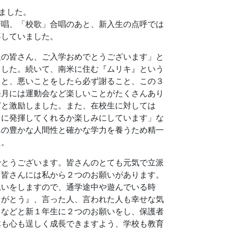
ました。
斉唱、「校歌」合唱のあと、新入生の点呼では
事していました。
人の皆さん、ご入学おめでとうございます」と
ました。続いて、南米に住む『ムリキ』という
こと、悪いことをしたら必ず謝ること、この３
来月には運動会など楽しいことがたくさんあり
どと激励しました。また、在校生に対しては
うに発揮してくれるか楽しみにしています」な
んの豊かな人間性と確かな学力を養うため精一
た。
でとうございます。皆さんのとても元気で立派
。皆さんには私から２つのお願いがあります。
思いをしますので、通学途中や遊んでいる時
りがとう』、言った人、言われた人も幸せな気
」などと新１年生に２つのお願いをし、保護者
体も心も逞しく成長できますよう、学校も教育