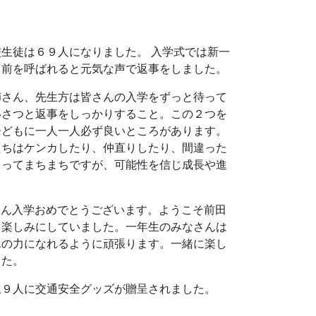
生徒は６９人になりました。 入学式では新一
名前を呼ばれると元気な声で返事をしました。
姉さん、先生方は皆さんの入学をずっと待って
いさつと返事をしっかりすること。この２つを
子どもに一人一人必ず良いところがあります。
たちはケンカしたり、仲直りしたり、間違った
よってまちまちですが、可能性を信じ成長や進
さん入学おめでとうございます。ようこそ前田
も楽しみにしていました。一年生のみなさんは
んの力になれるように頑張ります。一緒に楽し
した。
生９人に交通安全グッズが贈呈されました。