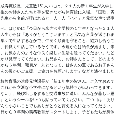
成寿寛校長、児童数151人）には、２１人の新１年生が入学し
級生のお姉さんたちと手を繋ぎながら体育館に入場。「国歌」
、先生から名前が呼ばれると一人一人「ハイ」と元気な声で返
述べ、はじめに「今日から米内沢小学校の１年生となった２１
新入生からは「ありがとうございます」と元気な言葉が返され
は集団で生活するなかで、仲良く順番を守ること、協力し合う
り、仲良く生活しているそうです。今週からは給食が始まり、
り、お猿さんのような仲良く楽しい生活を送ってください」な
っかり見守ってください。お兄さん、お姉さんとして、どのよ
れから６年間、職員が一丸となって、皆さんの宝であるお子さ
さんの暖かいご支援、ご協力をお願いします」などと述べまし
学校教育課の遠藤元博課長が「新１年生の皆さん、ご入学おめ
、これから立派な小学生になるという気持ちが伝わってきます
しない』、飛び出しをすると交通事故に遭い、みんなが悲しい
い』というシールをいつも貼っていてください。二つ目は『あ
どんな小さいことでもありがとうと言える人になってください
今日から９年間の義務教育がスタートします。子どもたちが身