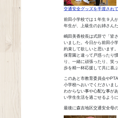
交通安全グッズを手渡され
前田小学校では１年生９人が
年生が、上級生のお姉さん
嶋田美香校長は式辞で「皆
いました。今日から前田小
約束して欲しいと思います
保育園と違って戸惑ったり
り、一緒に頑張ったり、笑
歩を精一杯応援して共に喜
このあと市教育委員会やPT
小学校へおいでくださいま
わからない事や心配な事が
い学生生活を過ごせるよう
最後に森吉地区交通安全母