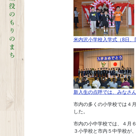
米内沢小学校入学式（8日、
新入生の点呼では、みなさ
市内の多くの小学校では４
した。
市内の小中学校では、４月
３小学校と市内５中学校が