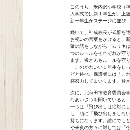
このうち、米内沢小学校（神
入学式では新１年生が、上
新一年生がステージに並び
続いて、神成校長が式辞を
お祝いの言葉をかけると、
猿の話をしながら「ムリキ
つのルールをそれぞれが守
ます。皆さんもルールを守
「このかわいい１年生をし
どと述べ、保護者には「こ
杯努力してまいります。皆
次に、北秋田市教育委員会
なあいさつを聞いていると
一つは『飛び出しは絶対に
も、頭に『飛び出しをしな
持ちになります。誰にでも
や来賓の方々に対しては「