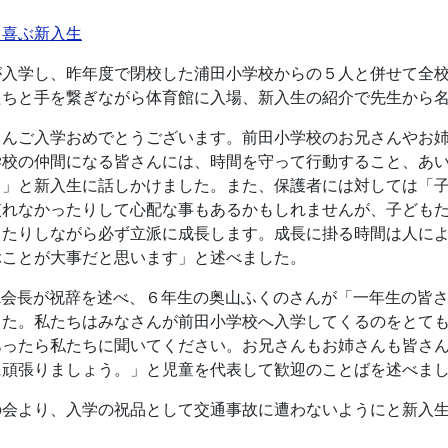
て喜ぶ新入生
入学し、昨年度で閉校した浦田小学校からの５人と併せて全校
たちと手を繋ぎながら体育館に入場、新入生の紹介で先生から
さんご入学おめでとうございます。前田小学校のお兄さんやお
学校の仲間になる皆さんには、時間を守って行動すること、あ
。」と新入生に話しかけました。また、保護者には対しては「
慣れなかったりして心配な事もあるかもしれませんが、子ども
ったりしながら必ず立派に成長します。成長に掛る時間は人に
ぶことが大事だと思います」と述べました。
A会長が祝辞を述べ、６年生の奥山ふくのさんが「一年生の皆
した。私たちはみなさんが前田小学校へ入学してくるのをとて
あったら私たちに聞いてください。お兄さんもお姉さんも皆さ
に頑張りましょう。」と児童を代表して歓迎のことばを述べま
の会より、入学の祝品として交通事故に遭わないようにと新入