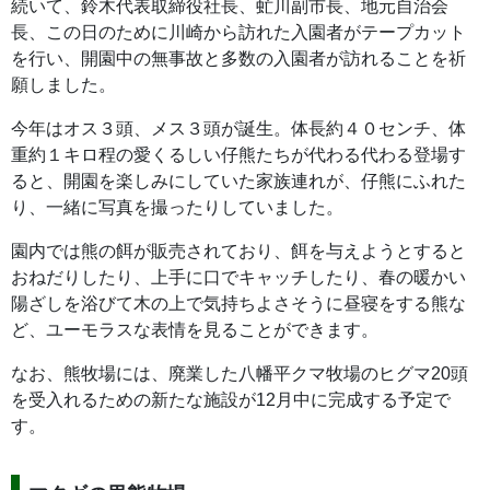
続いて、鈴木代表取締役社長、虻川副市長、地元自治会
長、この日のために川崎から訪れた入園者がテープカット
を行い、開園中の無事故と多数の入園者が訪れることを祈
願しました。
今年はオス３頭、メス３頭が誕生。体長約４０センチ、体
重約１キロ程の愛くるしい仔熊たちが代わる代わる登場す
ると、開園を楽しみにしていた家族連れが、仔熊にふれた
り、一緒に写真を撮ったりしていました。
園内では熊の餌が販売されており、餌を与えようとすると
おねだりしたり、上手に口でキャッチしたり、春の暖かい
陽ざしを浴びて木の上で気持ちよさそうに昼寝をする熊な
ど、ユーモラスな表情を見ることができます。
なお、熊牧場には、廃業した八幡平クマ牧場のヒグマ20頭
を受入れるための新たな施設が12月中に完成する予定で
す。