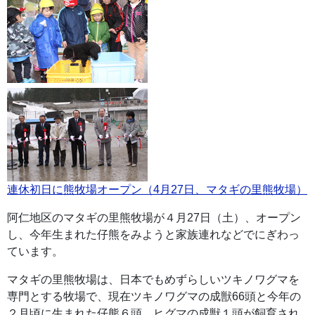
連休初日に熊牧場オープン（4月27日、マタギの里熊牧場）
阿仁地区のマタギの里熊牧場が４月27日（土）、オープン
し、今年生まれた仔熊をみようと家族連れなどでにぎわっ
ています。
マタギの里熊牧場は、日本でもめずらしいツキノワグマを
専門とする牧場で、現在ツキノワグマの成獣66頭と今年の
２月頃に生まれた仔熊６頭、ヒグマの成獣１頭が飼育され