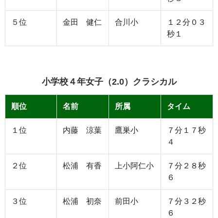
５位
金田 健仁
合川小
１２分０３
秒１
小学校４年女子（2.0）クラシカル
順位
名前
所属
タイム
１位
内藤 涼葉
鷹巣小
７分１７秒
４
２位
松浦 有香
上小阿仁小
７分２８秒
６
３位
松浦 初奈
前田小
７分３２秒
６