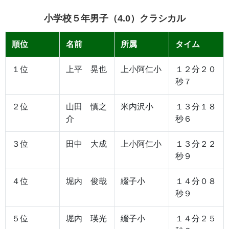
小学校５年男子（4.0）クラシカル
順位
名前
所属
タイム
１位
上平 晃也
上小阿仁小
１２分２０
秒７
２位
山田 慎之
米内沢小
１３分１８
介
秒６
３位
田中 大成
上小阿仁小
１３分２２
秒９
４位
堀内 俊哉
綴子小
１４分０８
秒９
５位
堀内 瑛光
綴子小
１４分２５