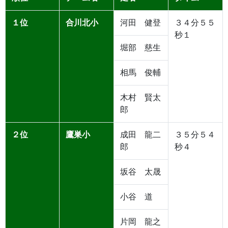
１位
合川北小
河田 健登
３４分５５
秒１
堀部 慈生
相馬 俊輔
木村 賢太
郎
２位
鷹巣小
成田 龍二
３５分５４
郎
秒４
坂谷 太晟
小谷 道
片岡 龍之