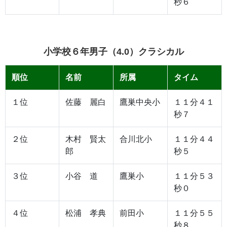
秒６
小学校６年男子（4.0）クラシカル
順位
名前
所属
タイム
１位
佐藤 麗白
鷹巣中央小
１１分４１
秒７
２位
木村 賢太
合川北小
１１分４４
郎
秒５
３位
小谷 道
鷹巣小
１１分５３
秒０
４位
松浦 孝典
前田小
１１分５５
秒８