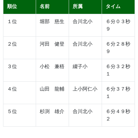
順位
名前
所属
タイム
１位
堀部 慈生
合川北小
６分０３秒
９
２位
河田 健登
合川北小
６分２８秒
９
３位
小松 兼梧
綴子小
６分３２秒
１
４位
山田 龍輔
上小阿仁小
６分３７秒
１
５位
杉渕 雄介
合川北小
６分４９秒
２