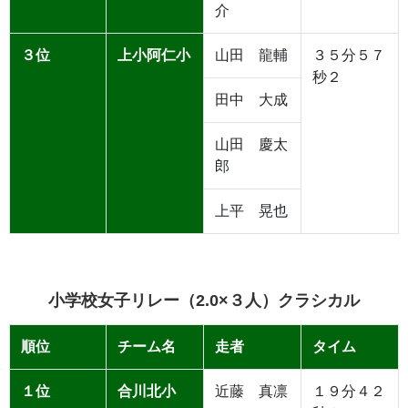
介
３位
上小阿仁小
山田 龍輔
３５分５７
秒２
田中 大成
山田 慶太
郎
上平 晃也
小学校女子リレー（2.0×３人）クラシカル
順位
チーム名
走者
タイム
１位
合川北小
近藤 真凛
１９分４２