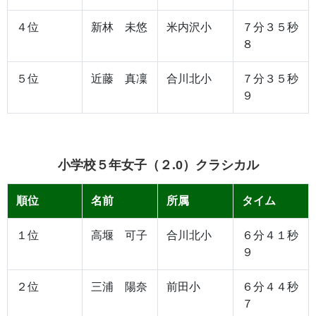
４位
新林 未悠
米内沢小
７分３５秒
８
５位
近藤 真凜
合川北小
７分３５秒
９
小学校５年女子（２.0）クラシカル
順位
名前
所属
タイム
１位
高堰 可子
合川北小
６分４１秒
９
２位
三浦 陽奈
前田小
６分４４秒
７