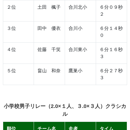
２位
土田 楓子
合川北小
６分０９秒
２
３位
田中 優衣
合川小
６分１４秒
０
４位
佐藤 千笑
合川東小
６分１６秒
３
５位
畠山 和奈
鷹巣小
６分２７秒
３
小学校男子リレー（2.0×１人、３.0×３人）クラシカ
ル
順位
チーム名
走者
タイム