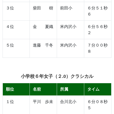
３位
柴田 樹
前田小
６分５１秒
６
４位
金 夏織
米内沢小
６分５６秒
２
５位
進藤 千冬
米内沢小
７分００秒
８
小学校６年女子（２.0）クラシカル
順位
名前
所属
タイム
１位
平川 歩未
合川北小
６分０８秒
５