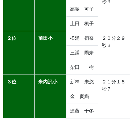
秒９
高堰 可子
土田 楓子
２位
前田小
松浦 初奈
２０分２９
秒３
三浦 陽奈
柴田 樹
３位
米内沢小
新林 未悠
２１分１５
秒７
金 夏織
進藤 千冬