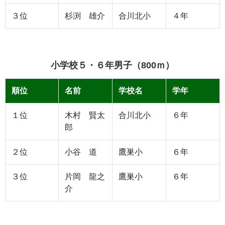
３位
杉渕 雄介
合川北小
４年
小学校５・６年男子（800ｍ）
順位
名前
学校名
学年
１位
木村 賢太
合川北小
６年
郎
２位
小谷 道
鷹巣小
６年
３位
片岡 龍之
鷹巣小
６年
介