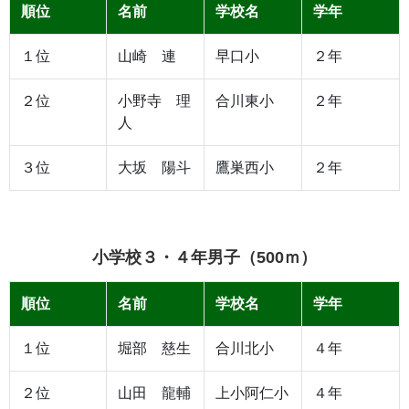
順位
名前
学校名
学年
１位
山崎 連
早口小
２年
２位
小野寺 理
合川東小
２年
人
３位
大坂 陽斗
鷹巣西小
２年
小学校３・４年男子（500ｍ）
順位
名前
学校名
学年
１位
堀部 慈生
合川北小
４年
２位
山田 龍輔
上小阿仁小
４年