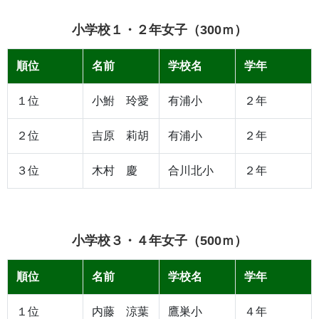
小学校１・２年女子（300ｍ）
順位
名前
学校名
学年
１位
小鮒 玲愛
有浦小
２年
２位
吉原 莉胡
有浦小
２年
３位
木村 慶
合川北小
２年
小学校３・４年女子（500ｍ）
順位
名前
学校名
学年
１位
内藤 涼葉
鷹巣小
４年