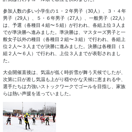
参加人数の多い小学生の１・２年男子（30人）、３・４年
男子（29人）、５・６年男子（27人）、一般男子（22人）
は、予選（各種目４組〜５組）が行われ、各組上位３人ま
でが準決勝へ進みました。準決勝は、マスターズ男子と一
般女子以外の種目（各種目２組〜３組）で行われ、各組上
位２人〜３人までが決勝に進みました。決勝は各種目（１
組２人〜６人）で行われ、上位３人までが表彰されまし
た。
大会開催直後は、気温が低く時折雪が舞う天候でしたが、
次第に日が差し気温も上がり穏やかな天候に恵まれる中、
選手たちは力強いストックワークでゴールを目指し、家族
らは熱い声援を送っていました。