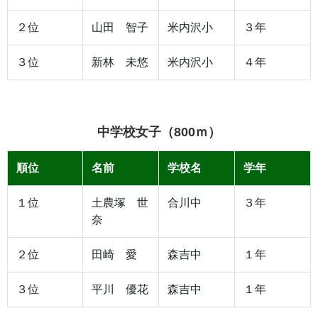
２位
山田 智子
米内沢小
３年
３位
新林 未悠
米内沢小
４年
中学校女子（800ｍ）
順位
名前
学校名
学年
１位
土農塚 世
合川中
３年
奈
２位
田崎 愛
森吉中
１年
３位
平川 優花
森吉中
１年