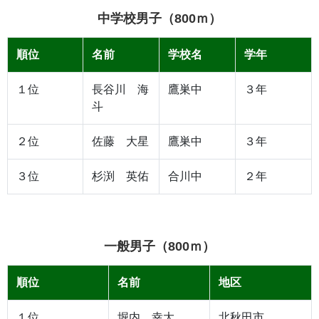
中学校男子（800ｍ）
順位
名前
学校名
学年
１位
長谷川 海
鷹巣中
３年
斗
２位
佐藤 大星
鷹巣中
３年
３位
杉渕 英佑
合川中
２年
一般男子（800ｍ）
順位
名前
地区
１位
堀内 幸大
北秋田市