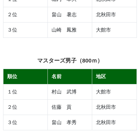
２位
畠山 暑志
北秋田市
３位
山崎 鳳雅
大館市
マスターズ男子（800ｍ）
順位
名前
地区
１位
村山 武博
大館市
２位
佐藤 貢
北秋田市
３位
畠山 孝秀
北秋田市