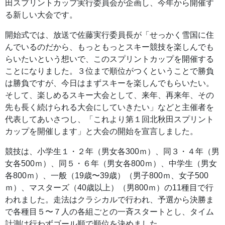
田スプリントカップ実行委員会が企画し、今年から開催す
る新しい大会です。
開始式では、放送で佐藤実行委員長が「せっかく雪国に住
んでいるのだから、もっともっとスキー競技を楽しんでも
らいたいという想いで、このスプリントカップを開催する
ことになりました。３位まで順位がつくということで勝負
は勝負ですが、今日はまずスキーを楽しんでもらいたい。
そして、楽しめるスキー大会として、来年、再来年、その
先も長く続けられる大会にしていきたい」などと主催者を
代表してあいさつし、「これより第１回北秋田スプリント
カップを開催します」と大会の開始を宣言しました。
競技は、小学生１・２年（男女各300ｍ）、同３・４年（男
女各500ｍ）、同５・６年（男女各800ｍ）、中学生（男女
各800ｍ）、一般（19歳〜39歳）（男子800ｍ、女子500
ｍ）、マスターズ（40歳以上）（男800ｍ）の11種目で行
われました。走法はクラシカルで行われ、予選から決勝ま
で各種目５〜７人の各組ごとの一斉スタートとし、タイム
計測は行わずゴール順で順位を決めました。