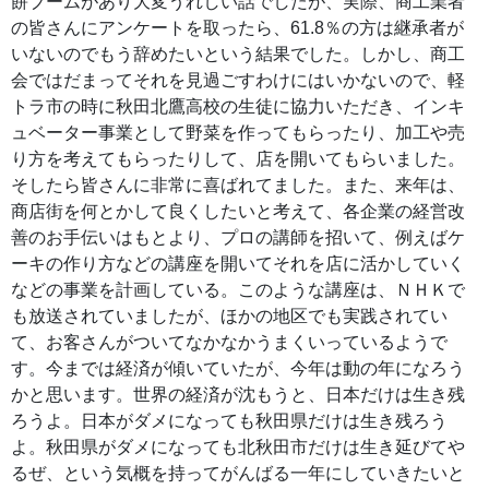
餅ブームがあり大変うれしい話でしたが、実際、商工業者
の皆さんにアンケートを取ったら、61.8％の方は継承者が
いないのでもう辞めたいという結果でした。しかし、商工
会ではだまってそれを見過ごすわけにはいかないので、軽
トラ市の時に秋田北鷹高校の生徒に協力いただき、インキ
ュベーター事業として野菜を作ってもらったり、加工や売
り方を考えてもらったりして、店を開いてもらいました。
そしたら皆さんに非常に喜ばれてました。また、来年は、
商店街を何とかして良くしたいと考えて、各企業の経営改
善のお手伝いはもとより、プロの講師を招いて、例えばケ
ーキの作り方などの講座を開いてそれを店に活かしていく
などの事業を計画している。このような講座は、ＮＨＫで
も放送されていましたが、ほかの地区でも実践されてい
て、お客さんがついてなかなかうまくいっているようで
す。今までは経済が傾いていたが、今年は動の年になろう
かと思います。世界の経済が沈もうと、日本だけは生き残
ろうよ。日本がダメになっても秋田県だけは生き残ろう
よ。秋田県がダメになっても北秋田市だけは生き延びてや
るぜ、という気概を持ってがんばる一年にしていきたいと