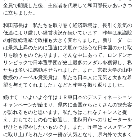
全員で朗読した後、主催者を代表して和田部長があいさつ
に立ちました。
和田部長は「私たちを取り巻く経済環境は、長引く景気の
低迷により厳しい経営状況が続いています。昨年は衆議院
の解散総選挙で政権も大きく変わりました。新リーダーに
は景気上昇のために迅速に大胆かつ細心な日本国のかじ取
りを願うものであります。そんな中にあって、ロンドンオ
リンピックで日本選手団が史上最多のメダルを獲得し、私
たちは多いに感動させられました。また、京都大学の山中
教授のノーベル賞受賞は、私たち日本人に元気と大きな希
望を与えてくれました」などと昨年を振り返りました。
続けて「いよいよ今年はＪＲ東日本のデスティネーション
キャンペーンが始まり、県内に全国からたくさんの観光客
が訪れるものと思います。私たちはこれをチャンスと捉
え、おもてなしの心で歓迎し、北秋田市へのリピーターを
ぜひとも増やしたいものです。また、昨年はマスメディア
に取り上げられたバター餅が人気となり、県内外で大きく