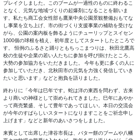
ブレイクしました。このブームが一過性のものに終わるこ
となく、元気な地域づくりの起爆剤になることを願いま
す。私たち商工会女性部も鷹巣中央公園景観整備おもてな
し事業を立ち上げ、市の街づくり支援事業の補助を受けな
がら、公園の案内板を飾るようにチューリップとスイセン
1000個の球根を植え、初年度としてスタートしたところで
す。 恒例のふるさと踊りともちっこまつりは、秋田北鷹高
校の生徒や企業の若い人たちに参加を呼び掛けたところ、
大勢の参加協力をいただきました。 今年も更に多くの人に
参加していただき、北秋田市の元気を力強く発信していき
たいと思います」などと抱負を語りました。
終わりに「今年は巳年です。蛇は洋の東西を問わず、古来
より商いの神様として崇められてきました。巳年にあやか
って商売繁盛、そして豊年であってほしい。本日の交流会
が今年のすばらしいスタートになりますことをご祈念申し
上げます」などと新年のあいさつをしました。
来賓として出席した津谷市長は、バター餅のブームや八幡