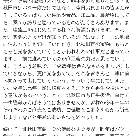
平クマ牧場の熊受け入れなど、昨年を振り返りながら「北
秋田市はバター餅だけではなく、今日お集まりの皆さんが
作っているすばらしい製品や食品、加工品、農産物にして
も、我々が誇りと思っているものがたくさんあります。ま
た、珪藻土をはじめとする様々な資源もあります。それ
が、関係の方々だけが知っているのではなくて、この地域
に住む方々にも知っていただき、北秋田市の宝物にもっと
もっと光をあてていくことがわれわれの仕事だと思ってい
ますし、前に進めていくのが商工会の力だと思っていま
す。そういう意味で、平成25年は色んなものを掘り起こし
ていきながら、更に光をあてて、それを皆さんと一緒に前
へ向かって出していくという、そういう年にしていきた
い。今年は巳年、蛇は脱皮をすることから再生や復活とい
う意味があるということで、北秋田市も再生復活に向けて
一生懸命がんばろうではありませんか。皆様の今年一年の
それぞれのご商売とご成功、ご健勝とご多幸を心から祈念
します」などと年頭のあいさつを述べました。
続いて、北秋田市商工会の伊藤公夫会長が「昨年はバター