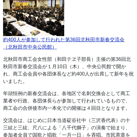
約400人が参加して行われた第36回北秋田市新春交流会
（北秋田市中央公民館）
北秋田市商工会女性部（和田テヱ子部長）主催の第36回北
秋田市新春交流会が１月10日（木）、中央公民館で開か
れ、商工会会員や各団体長など約400人が出席して新年を祝
いました。
年頭恒例の新春交流会は、各地区で名刺交換会として商工
業者や行政、各団体長らが参加して行われているもので、
商工会の合併後市内一本化での開催は４回目となります。
交流会は、はじめに日本当道碇谷社中（三沢香代表）の十
三絃と三絃、尺八による「八千代獅子」の演奏で始まり、
参加者全員で国歌と唱歌「一月一日」を斉唱。市民憲章を