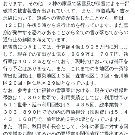
おります。 その他、２棟の家屋で落雪及び積雪による一部
破損の被害報告が出されています。 また、市道葛黒・吉ヶ
沢線において、道路への雪崩が発生したことから、昨日
（２１日）午後５時から通行止めを行っています。まだ雪
崩が発生する恐れがあることから全ての雪が落ちてからの
通行止め解除を考えています。
除雪費につきましては、予算額４億１９２５万円に対しま
して、現在での支出が１億６，８６９万１，７０７円、執
行率は４０．２％となっており、現時点においては補正を
行う予定はありません。また、これまでの各地区の一斉除
雪出動回数は、鷹巣地区１３回・森吉地区１９回・合川地
区２０回・阿仁地区２９回となっています。
なお、参考までに福祉の雪事業における、現在での登録世
帯数は１，３９２世帯で、利用実績としては、利用世帯が
５１１世帯・延べ利用回数は３，４３５回、総事業費７，
３０３，８９０円でその内の市負担分（扶助費）は５，４
４３，１６８円で、前年比約３割の増となっています。
また、明日、秋田県市長会として、今年の豪雪に対する国
の支援をお願いするための要望書を関係省庁に提出するた