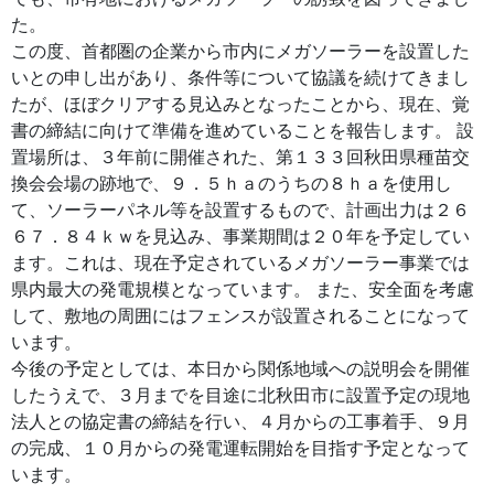
た。
この度、首都圏の企業から市内にメガソーラーを設置した
いとの申し出があり、条件等について協議を続けてきまし
たが、ほぼクリアする見込みとなったことから、現在、覚
書の締結に向けて準備を進めていることを報告します。 設
置場所は、３年前に開催された、第１３３回秋田県種苗交
換会会場の跡地で、９．５ｈａのうちの８ｈａを使用し
て、ソーラーパネル等を設置するもので、計画出力は２６
６７．８４ｋｗを見込み、事業期間は２０年を予定してい
ます。これは、現在予定されているメガソーラー事業では
県内最大の発電規模となっています。 また、安全面を考慮
して、敷地の周囲にはフェンスが設置されることになって
います。
今後の予定としては、本日から関係地域への説明会を開催
したうえで、３月までを目途に北秋田市に設置予定の現地
法人との協定書の締結を行い、４月からの工事着手、９月
の完成、１０月からの発電運転開始を目指す予定となって
います。