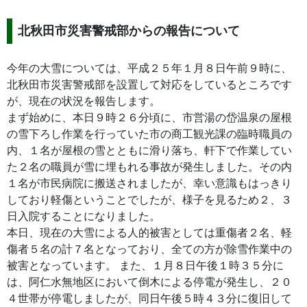
北秋田市災害警戒部からの報告について
今年の大雪については、平成２５年１月８日午前９時に、
北秋田市災害警戒部を設置して対応をしているところです
が、現在の状況を報告します。
まず始めに、本日９時２６分頃に、市営湯の岱温泉の屋根
の雪下ろし作業を行っていた市の商工観光課の臨時職員の
内、１名が屋根の雪とともに滑り落ち、軒下で作業してい
た２名の職員が雪に埋もれる事故が発生しました。その内
１名が市民病院に搬送されましたが、幸い意識もはっきり
しており軽傷ということでしたが、様子を見るため２、３
日入院することになりました。
本日、現在の大雪による人的被害としては重傷者２名、軽
傷者５名の計７名となっており、全ての方が除雪作業中の
被害となっています。 また、１月８日午後１時３５分に
は、阿仁水無地区において倒木による停電が発生し、２０
４世帯が停電しましたが、同日午後５時４３分に復旧して