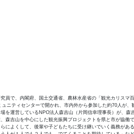
研究員で、内閣府、国土交通省、農林水産省の「観光カリスマ
コミュニティセンターで開かれ、市内外から参加した約70人が
場を運営しているNPO法人森吉山（片岡信幸理事長）が、森
在、森吉山を中心にした観光振興プロジェクトを県と市が協働
さらによくして、後輩や子どもたちに受け継いでいく義務があ
思う人が１人でも２人でも、でてくることを期待している」な