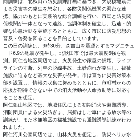
同訓練は、北秋田市防災訓練計画に基づき、大規模地震に
よる災害等の発生を想定し、各防災関係機関の緊密な連
携、協力のもとに実践的な総合訓練を行い、市民と防災関
係機関が一体となって連絡、協調体制を確立し、迅速・的
確な応急活動を実施するとともに、広く市民に防災思想の
普及・啓発を図ることを目的としています。
この日の訓練は、9時30分、森吉山を震源とするマグニチュ
ード6.9の地震が発生し、北秋田市では最大震度6強を観
測。阿仁合地区周辺では、火災発生や家屋の損壊、ライフ
ラインの寸断、列車の脱線事故、土砂崩れが発生し、福祉
施設に迫るなど甚大な災害が発生。市は直ちに災害対策本
部を設置し、情報の収集に努めるとともに、市町村からの
応援が期待できない中での消火活動や人命救助等に対応す
ることを想定。
阿仁銀山地区では、地域住民による初期消火や避難誘導、
消防団員による火災防ぎょ、屈折はしご車による放水等の
訓練が、また水無地区の福祉施設でも避難誘導訓練が行わ
れました。
阿仁河川公園周辺では、山林火災を想定し、防災ヘリが水