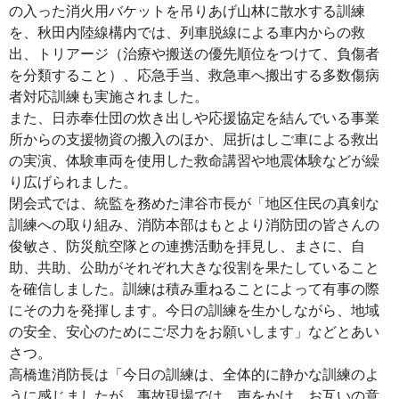
の入った消火用バケットを吊りあげ山林に散水する訓練
を、秋田内陸線構内では、列車脱線による車内からの救
出、トリアージ（治療や搬送の優先順位をつけて、負傷者
を分類すること）、応急手当、救急車へ搬出する多数傷病
者対応訓練も実施されました。
また、日赤奉仕団の炊き出しや応援協定を結んでいる事業
所からの支援物資の搬入のほか、屈折はしご車による救出
の実演、体験車両を使用した救命講習や地震体験などが繰
り広げられました。
閉会式では、統監を務めた津谷市長が「地区住民の真剣な
訓練への取り組み、消防本部はもとより消防団の皆さんの
俊敏さ、防災航空隊との連携活動を拝見し、まさに、自
助、共助、公助がそれぞれ大きな役割を果たしていること
を確信しました。訓練は積み重ねることによって有事の際
にその力を発揮します。今日の訓練を生かしながら、地域
の安全、安心のためにご尽力をお願いします」などとあい
さつ。
高橋進消防長は「今日の訓練は、全体的に静かな訓練のよ
うに感じましたが、事故現場では、声をかけ、お互いの意