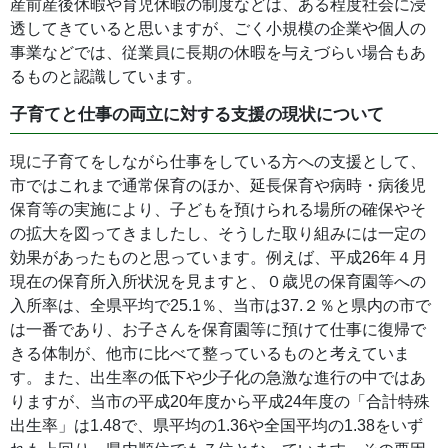
産前産後休暇や育児休暇の制度などは、ある程度社会に浸
透してきていると思いますが、ごく小規模の企業や個人の
事業などでは、従業員に長期の休暇を与えづらい場合もあ
るものと認識しています。
子育てと仕事の両立に対する支援の現状について
現に子育てをしながら仕事をしている方への支援として、
市ではこれまで通常保育のほか、延長保育や病時・病後児
保育等の実施により、子どもを預けられる場所の確保やそ
の拡大を図ってきましたし、そうした取り組みには一定の
効果があったものと思っています。例えば、平成26年４月
現在の保育所入所状況を見ますと、０歳児の保育園等への
入所率は、全県平均で25.1％、当市は37.２％と県内の市で
は一番であり、お子さんを保育園等に預けて仕事に復帰で
きる体制が、他市に比べて整っているものと考えていま
す。また、出生率の低下や少子化の急激な進行の中ではあ
りますが、当市の平成20年度から平成24年度の「合計特殊
出生率」は1.48で、県平均の1.36や全国平均の1.38をいず