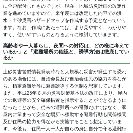
に全戸配付したものですが、現在、地域防災計画の改定作
業を進めていますので、来年度には改定した内容での洪
水・土砂災害ハザードマップを作成する予定となっていり
ます。なお、作成にあたっては、より見やすく、わかりや
すく、使いやすいものとなるように検討していきます。
高齢者や一人暮らし、夜間への対応は、どの様に考えて
いるか」と「避難場所の確認と、誘導方法は徹底してい
るか
土砂災害警戒情報発表時など大規模な災害が発生する恐れ
のある場合には、自治会長及び自治会住民の協力を得なが
ら、指定避難所等に避難誘導する体制を想定しています。
また、平成25年６月の災害対策基本法の改正により、屋内
での退避等の安全確保措置を指示することができるように
なったことから、従来の避難所への避難だけではなく、家
屋内に留まって安全な場所へ移動する避難行動も関係機関
及び住民の協力を得ながら実施することも想定していま
す。今後も、住民一人一人が自らの身は自分で守る避難行