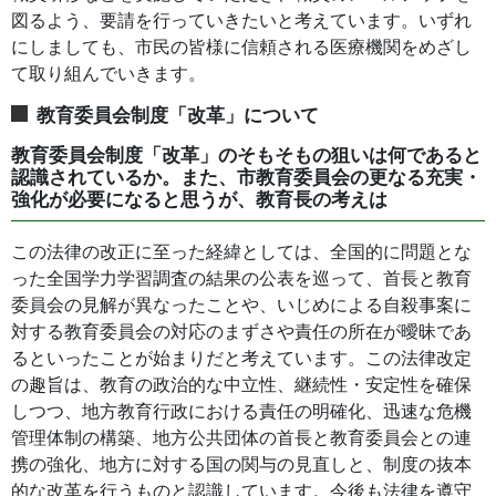
図るよう、要請を行っていきたいと考えています。いずれ
にしましても、市民の皆様に信頼される医療機関をめざし
て取り組んでいきます。
教育委員会制度「改革」について
教育委員会制度「改革」のそもそもの狙いは何であると
認識されているか。また、市教育委員会の更なる充実・
強化が必要になると思うが、教育長の考えは
この法律の改正に至った経緯としては、全国的に問題とな
った全国学力学習調査の結果の公表を巡って、首長と教育
委員会の見解が異なったことや、いじめによる自殺事案に
対する教育委員会の対応のまずさや責任の所在が曖昧であ
るといったことが始まりだと考えています。この法律改定
の趣旨は、教育の政治的な中立性、継続性・安定性を確保
しつつ、地方教育行政における責任の明確化、迅速な危機
管理体制の構築、地方公共団体の首長と教育委員会との連
携の強化、地方に対する国の関与の見直しと、制度の抜本
的な改革を行うものと認識しています。今後も法律を遵守