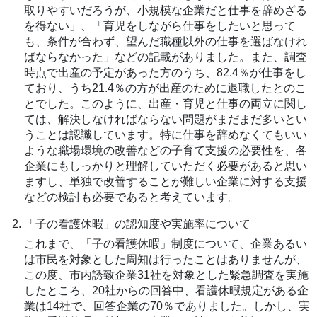
取りやすいだろうが、小規模な企業だと仕事を辞めざる
を得ない」、「育児をしながら仕事をしたいと思って
も、条件が合わず、望んだ職種以外の仕事を選ばなけれ
ばならなかった」などの記載がありました。また、調査
時点で出産の予定があった方のうち、82.4％が仕事をし
ており、うち21.4％の方が出産のために退職したとのこ
とでした。このように、出産・育児と仕事の両立に関し
ては、解決しなければならない問題がまだまだ多いとい
うことは認識しています。特に仕事を辞めなくてもいい
ような職場環境の改善などの子育て支援の必要性を、各
企業にもしっかりと理解していただく必要があると思い
ますし、単独で改善することが難しい企業に対する支援
などの検討も必要であると考えています。
「子の看護休暇」の認知度や実施率について
これまで、「子の看護休暇」制度について、企業あるい
は市民を対象とした周知は行ったことはありませんが、
この度、市内誘致企業31社を対象とした緊急調査を実施
したところ、20社からの回答中、看護休暇規定がある企
業は14社で、回答企業の70％でありました。しかし、実