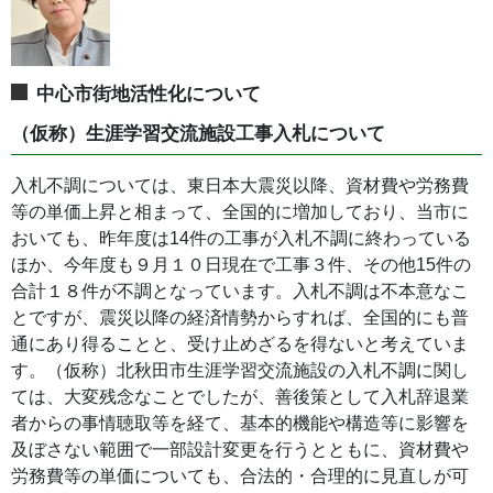
中心市街地活性化について
（仮称）生涯学習交流施設工事入札について
入札不調については、東日本大震災以降、資材費や労務費
等の単価上昇と相まって、全国的に増加しており、当市に
おいても、昨年度は14件の工事が入札不調に終わっている
ほか、今年度も９月１０日現在で工事３件、その他15件の
合計１８件が不調となっています。入札不調は不本意なこ
とですが、震災以降の経済情勢からすれば、全国的にも普
通にあり得ることと、受け止めざるを得ないと考えていま
す。（仮称）北秋田市生涯学習交流施設の入札不調に関し
ては、大変残念なことでしたが、善後策として入札辞退業
者からの事情聴取等を経て、基本的機能や構造等に影響を
及ぼさない範囲で一部設計変更を行うとともに、資材費や
労務費等の単価についても、合法的・合理的に見直しが可