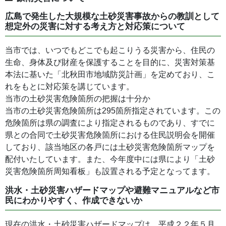
広島で発生した大規模な土砂災害事故からの教訓として
想定外の災害に対する考え方と対応策について
当市では、いつでもどこでも起こりうる災害から、住民の
生命、身体及び財産を保護することを目的に、災害対策基
本法に基いた「北秋田市地域防災計画」を定めており、こ
れをもとに対応策を講じています。
当市の土砂災害危険箇所の把握は十分か
当市の土砂災害危険箇所は295箇所指定されています。この
危険箇所は県の調査により指定されるものであり、すでに
県との合同で土砂災害危険箇所における住民説明会を開催
しており、該当地区の各戸には土砂災害危険箇所マップを
配付いたしています。また、今年度中には県により「土砂
災害危険箇所周知看板」も設置される予定となってます。
洪水・土砂災害ハザードマップや避難マニュアルなど市
民にわかりやすく、作成できないか
現在の洪水・土砂災害ハザードマップは、平成２２年５月