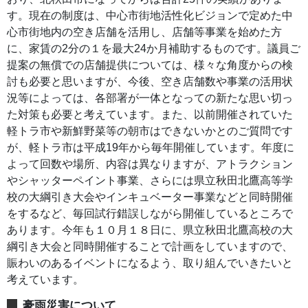
す。現在の制度は、中心市街地活性化ビジョンで定めた中
心市街地内の空き店舗を活用し、店舗等事業を始めた方
に、家賃の2分の１を最大24か月補助するものです。議員ご
提案の無償での店舗提供については、様々な角度からの検
討も必要と思いますが、今後、空き店舗数や事業の活用状
況等によっては、各部署が一体となっての新たな思い切っ
た対策も必要と考えています。また、以前開催されていた
軽トラ市や新鮮野菜等の朝市はできないかとのご質問です
が、軽トラ市は平成19年から毎年開催しています。年度に
よって回数や場所、内容は異なりますが、アトラクション
やシャッターペイント事業、さらには県立秋田北鷹高等学
校の大綱引き大会やインキュベーター事業などと同時開催
をするなど、毎回試行錯誤しながら開催しているところで
あります。今年も１０月１８日に、県立秋田北鷹高校の大
綱引き大会と同時開催することで計画をしていますので、
賑わいのあるイベントになるよう、取り組んでいきたいと
考えています。
豪雨災害について