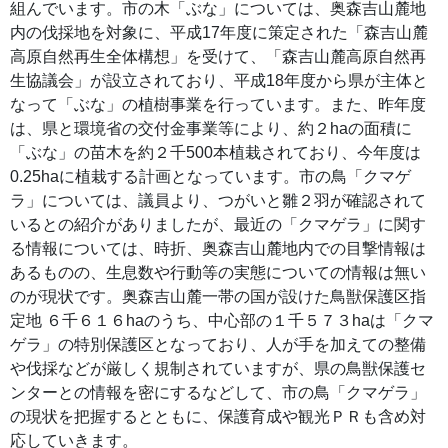
組んでいます。市の木「ぶな」については、奥森吉山麓地
内の伐採地を対象に、平成17年度に策定された「森吉山麓
高原自然再生全体構想」を受けて、「森吉山麓高原自然再
生協議会」が設立されており、平成18年度から県が主体と
なって「ぶな」の植樹事業を行っています。また、昨年度
は、県と環境省の交付金事業等により、約２haの面積に
「ぶな」の苗木を約２千500本植栽されており、今年度は
0.25haに植栽する計画となっています。市の鳥「クマゲ
ラ」については、議員より、つがいと雛２羽が確認されて
いるとの紹介がありましたが、最近の「クマゲラ」に関す
る情報については、時折、奥森吉山麓地内での目撃情報は
あるものの、生息数や行動等の実態についての情報は無い
のが現状です。奥森吉山麓一帯の国が設けた鳥獣保護区指
定地 ６千６１６haのうち、中心部の１千５７３haは「クマ
ゲラ」の特別保護区となっており、人が手を加えての整備
や伐採などが厳しく規制されていますが、県の鳥獣保護セ
ンターとの情報を密にするなどして、市の鳥「クマゲラ」
の現状を把握するとともに、保護育成や観光ＰＲも含め対
応していきます。