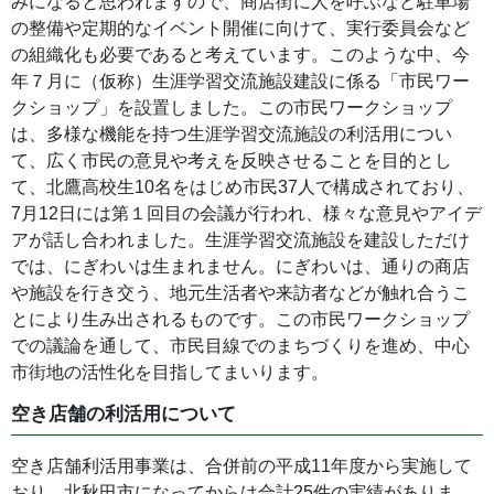
みになると思われますので、商店街に人を呼ぶなど駐車場
の整備や定期的なイベント開催に向けて、実行委員会など
の組織化も必要であると考えています。このような中、今
年７月に（仮称）生涯学習交流施設建設に係る「市民ワー
クショップ」を設置しました。この市民ワークショップ
は、多様な機能を持つ生涯学習交流施設の利活用につい
て、広く市民の意見や考えを反映させることを目的とし
て、北鷹高校生10名をはじめ市民37人で構成されており、
7月12日には第１回目の会議が行われ、様々な意見やアイデ
アが話し合われました。生涯学習交流施設を建設しただけ
では、にぎわいは生まれません。にぎわいは、通りの商店
や施設を行き交う、地元生活者や来訪者などが触れ合うこ
とにより生み出されるものです。この市民ワークショップ
での議論を通して、市民目線でのまちづくりを進め、中心
市街地の活性化を目指してまいります。
空き店舗の利活用について
空き店舗利活用事業は、合併前の平成11年度から実施して
おり、北秋田市になってからは合計25件の実績がありま