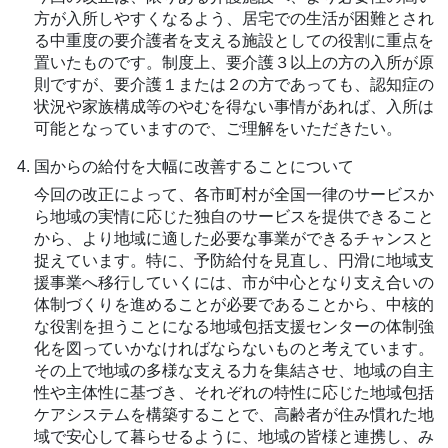
方が入所しやすくなるよう、居宅での生活が困難とされ
る中重度の要介護者を支える施設としての役割に重点を
置いたものです。制度上、要介護３以上の方の入所が原
則ですが、要介護１または２の方であっても、認知症の
状況や家族構成等のやむを得ない事情があれば、入所は
可能となっていますので、ご理解をいただきたい。
国からの給付を大幅に改善することについて
今回の改正によって、各市町村が全国一律のサービスか
ら地域の実情に応じた独自のサービスを提供できること
から、より地域に適した必要な事業ができるチャンスと
捉えています。特に、予防給付を見直し、円滑に地域支
援事業へ移行していくには、市が中心となり支え合いの
体制づくりを進めることが必要であることから、中核的
な役割を担うことになる地域包括支援センターの体制強
化を図っていかなければならないものと考えています。
その上で地域の多様な支える力を集結させ、地域の自主
性や主体性に基づき、それぞれの特性に応じた地域包括
ケアシステムを構築することで、高齢者が住み慣れた地
域で安心して暮らせるように、地域の皆様と連携し、み